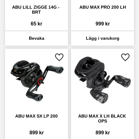
ABU LILL ZIGGE 14G - 
ABU MAX PRO 200 LH
BRT
65
kr
999
kr
Lägg till i favoriter
Lägg ti
ABU MAX SX LP 200
ABU MAX X LH BLACK 
OPS
899
kr
899
kr