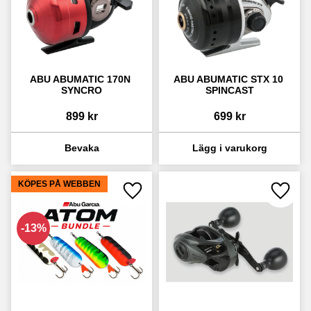
ABU ABUMATIC 170N 
ABU ABUMATIC STX 10 
SYNCRO
SPINCAST
899
kr
699
kr
KÖPES PÅ WEBBEN
Lägg till i favoriter
Lägg ti
13
%