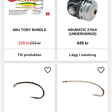
ABU TOBY BUNDLE
ABUMATIC 276UI 
(UNDERHÄNGD)
229
kr
254
kr
649
kr
Lägg till i favoriter
Lägg ti