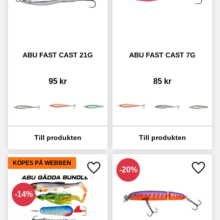
ABU FAST CAST 21G
ABU FAST CAST 7G
95
kr
85
kr
KÖPES PÅ WEBBEN
20
%
Lägg till i favoriter
Lägg ti
14
%