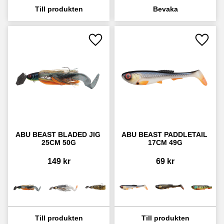
Lägg till i favoriter
Lägg ti
ABU BEAST BLADED JIG 
ABU BEAST PADDLETAIL 
25CM 50G
17CM 49G
149
kr
69
kr