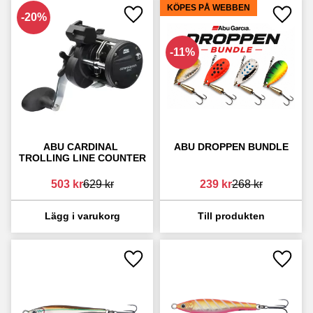
KÖPES PÅ WEBBEN
20
%
Lägg till i favoriter
Lägg ti
11
%
ABU CARDINAL 
ABU DROPPEN BUNDLE
TROLLING LINE COUNTER
503
kr
629
kr
239
kr
268
kr
Lägg till i favoriter
Lägg ti