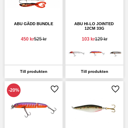
ABU GÄDD BUNDLE
ABU HI-LO JOINTED 
12CM 33G
450
kr
525
kr
103
kr
129
kr
20
%
Lägg till i favoriter
Lägg ti