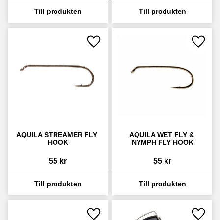
Lägg till i favoriter
Lägg ti
AQUILA STREAMER FLY 
AQUILA WET FLY & 
HOOK
NYMPH FLY HOOK
55
kr
55
kr
Lägg till i favoriter
Lägg ti