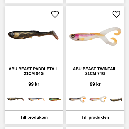
Lägg till i favoriter
Lägg ti
ABU BEAST PADDLETAIL 
ABU BEAST TWINTAIL 
21CM 94G
21CM 74G
99
kr
99
kr