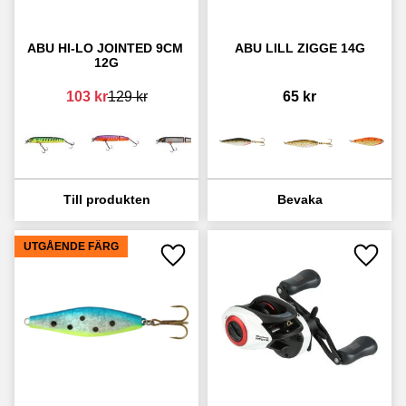
ABU HI-LO JOINTED 9CM 
ABU LILL ZIGGE 14G
12G
103
kr
129
kr
65
kr
UTGÅENDE FÄRG
Lägg till i favoriter
Lägg ti