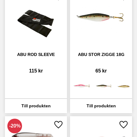
Lägg till i favoriter
Lägg ti
ABU ROD SLEEVE
ABU STOR ZIGGE 18G
115
kr
65
kr
20
%
Lägg till i favoriter
Lägg ti