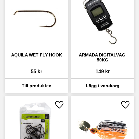
AQUILA WET FLY HOOK
ARMADA DIGITALVÅG 
50KG
55
kr
149
kr
Lägg till i favoriter
Lägg ti