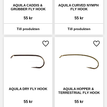
AQUILA CADDIS & 
AQUILA CURVED NYMPH 
GRUBBER FLY HOOK
FLY HOOK
55
kr
55
kr
Lägg till i favoriter
Lägg ti
AQUILA DRY FLY HOOK
AQUILA HOPPER & 
TERRESTRIAL FLY HOOK
55
kr
55
kr