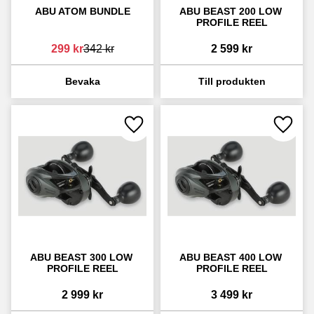
ABU ATOM BUNDLE
ABU BEAST 200 LOW 
PROFILE REEL
299
kr
342
kr
2 599
kr
Lägg till i favoriter
Lägg ti
ABU BEAST 300 LOW 
ABU BEAST 400 LOW 
PROFILE REEL
PROFILE REEL
2 999
kr
3 499
kr