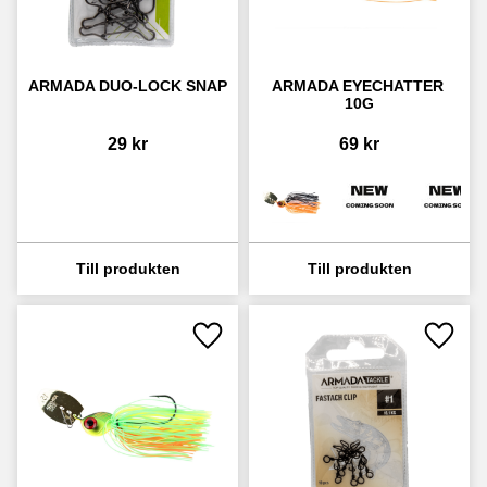
ARMADA DUO-LOCK SNAP
ARMADA EYECHATTER 
10G
29
kr
69
kr
Lägg till i favoriter
Lägg ti