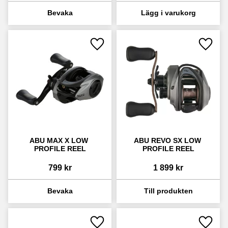
Lägg till i favoriter
Lägg ti
ABU MAX X LOW 
ABU REVO SX LOW 
PROFILE REEL
PROFILE REEL
799
kr
1 899
kr