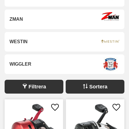
ZMAN
WESTIN
WIGGLER
Filtrera
Sortera
Lägg till i favoriter
Lägg ti