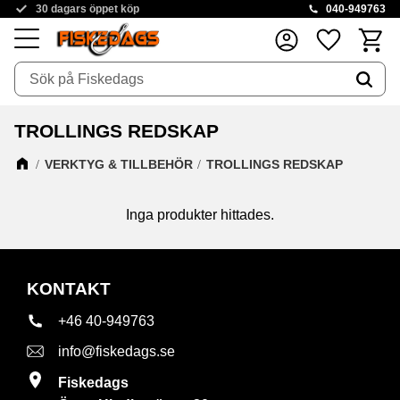
30 dagars öppet köp
040-949763
Kundva
Favoriter
Meny
TROLLINGS REDSKAP
VERKTYG & TILLBEHÖR
TROLLINGS REDSKAP
Inga produkter hittades.
KONTAKT
+46 40-949763
info@fiskedags.se
Fiskedags