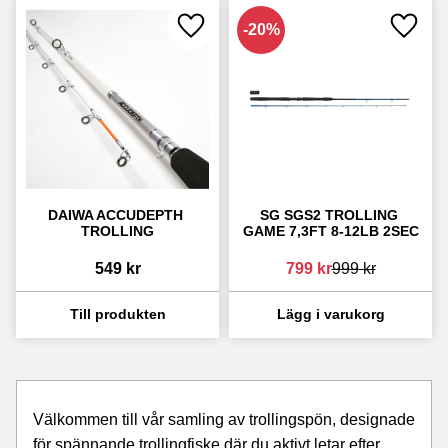
20
%
Lägg till i favoriter
Lägg ti
DAIWA ACCUDEPTH 
SG SGS2 TROLLING 
TROLLING
GAME 7,3FT 8-12LB 2SEC
549
kr
799
kr
999
kr
Välkommen till vår samling av trollingspön, designade
för spännande trollingfiske där du aktivt letar efter