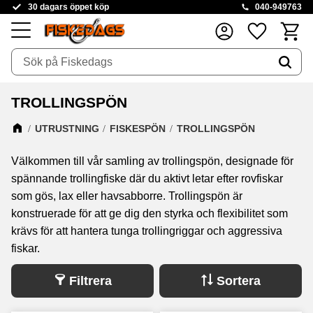
30 dagars öppet köp
040-949763
Kundva
Favoriter
Meny
TROLLINGSPÖN
UTRUSTNING
FISKESPÖN
TROLLINGSPÖN
Välkommen till vår samling av trollingspön, designade för
spännande trollingfiske där du aktivt letar efter rovfiskar
som gös, lax eller havsabborre. Trollingspön är
konstruerade för att ge dig den styrka och flexibilitet som
krävs för att hantera tunga trollingriggar och aggressiva
fiskar.
Filtrera
Sortera