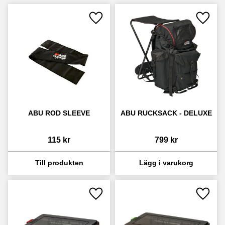
Lägg till i favoriter
Lägg ti
ABU ROD SLEEVE
ABU RUCKSACK - DELUXE
115
kr
799
kr
Lägg till i favoriter
Lägg ti