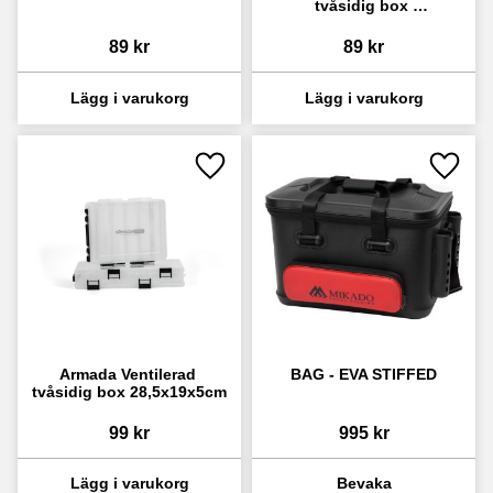
tvåsidig box 
20,5x17x4,8cm
89
kr
89
kr
Lägg till i favoriter
Lägg ti
Armada Ventilerad 
BAG - EVA STIFFED
tvåsidig box 28,5x19x5cm
99
kr
995
kr