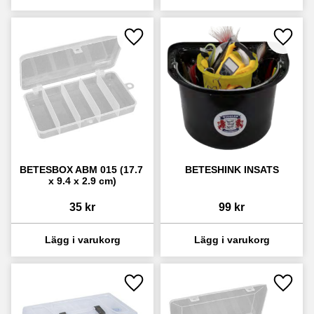
Lägg till i favoriter
Lägg ti
BETESBOX ABM 015 (17.7 
BETESHINK INSATS
x 9.4 x 2.9 cm)
35
kr
99
kr
Lägg till i favoriter
Lägg ti