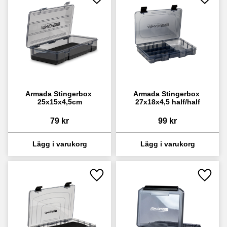
Lägg till i favoriter
Lägg ti
Armada Stingerbox 
Armada Stingerbox 
25x15x4,5cm
27x18x4,5 half/half
79
kr
99
kr
Lägg till i favoriter
Lägg ti