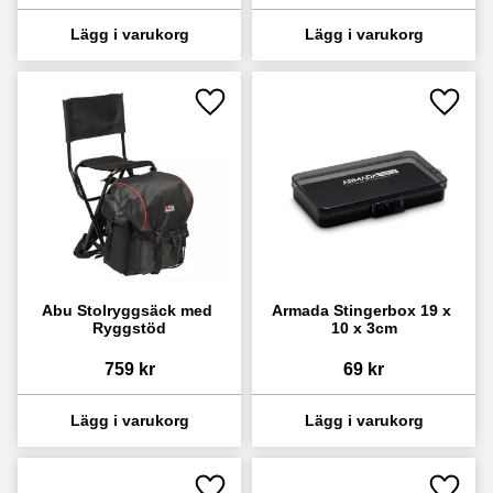
Lägg till i favoriter
Lägg ti
Abu Stolryggsäck med 
Armada Stingerbox 19 x 
Ryggstöd
10 x 3cm
759
kr
69
kr