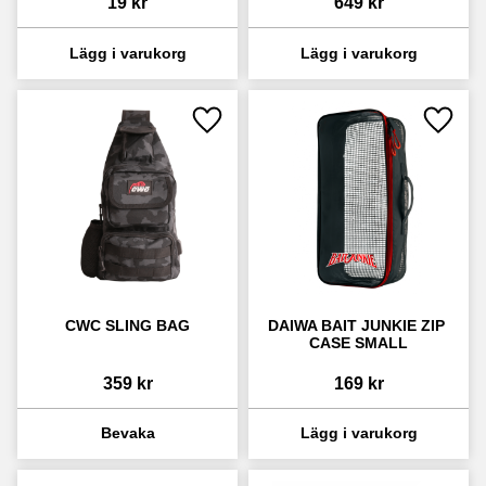
19
kr
649
kr
Lägg till i favoriter
Lägg ti
CWC SLING BAG
DAIWA BAIT JUNKIE ZIP 
CASE SMALL
359
kr
169
kr