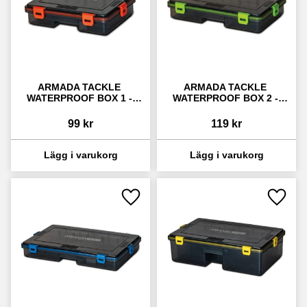
ARMADA TACKLE 
ARMADA TACKLE 
WATERPROOF BOX 1 - 
WATERPROOF BOX 2 - 
ORANGE
GREEN
99
kr
119
kr
Lägg till i favoriter
Lägg ti