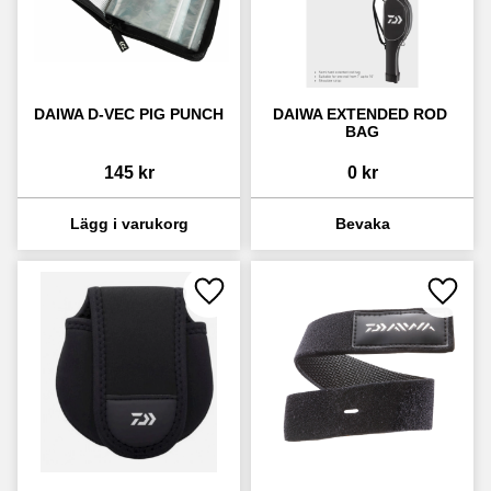
DAIWA D-VEC PIG PUNCH
DAIWA EXTENDED ROD 
BAG
145
kr
0
kr
Lägg till i favoriter
Lägg ti