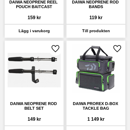
DAIWA NEOPRENE REEL 
DAIWA NEOPRENE ROD 
POUCH BAITCAST
BANDS
159
kr
119
kr
Lägg till i favoriter
Lägg ti
DAIWA NEOPRENE ROD 
DAIWA PROREX D-BOX 
BELT SET
TACKLE BAG
149
kr
1 149
kr