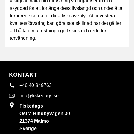
viktigt att hålla din utrustning välorganiserad och
skyddad för att förlänga dess livslängd och underlätta
förberedelserna för dina fiskeäventyr. Att investera i
kvalitetsförvaring kan göra stor skillnad när det gäller
att hålla din utrustning i gott skick och redo för
användning.
KONTAKT
+46 40-949763
info@fiskedags.se
Fiskedags
Östra Hindbyvägen 30
21374 Malmö
Sverige