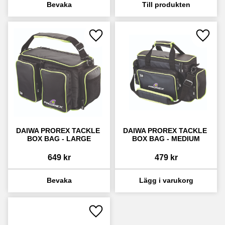
Lägg till i favoriter
Lägg ti
DAIWA PROREX TACKLE 
DAIWA PROREX TACKLE 
BOX BAG - LARGE
BOX BAG - MEDIUM
649
kr
479
kr
Lägg till i favoriter