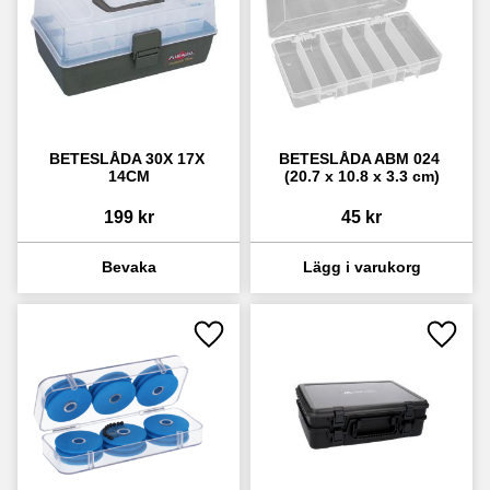
BETESLÅDA 30X 17X 
BETESLÅDA ABM 024 
14CM
(20.7 x 10.8 x 3.3 cm)
199
kr
45
kr
Lägg till i favoriter
Lägg ti