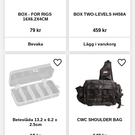
BOX - FOR RIGS 
BOX TWO-LEVELS H458A
16X6.2X4CM
79
kr
459
kr
Lägg till i favoriter
Lägg ti
Beteslåda 13.2 x 6.2 x 
CWC SHOULDER BAG
2.5cm