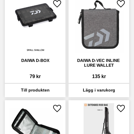
Lägg till i favoriter
Lägg ti
DAIWA D-BOX
DAIWA D-VEC INLINE 
LURE WALLET
79
kr
135
kr
Lägg till i favoriter
Lägg ti