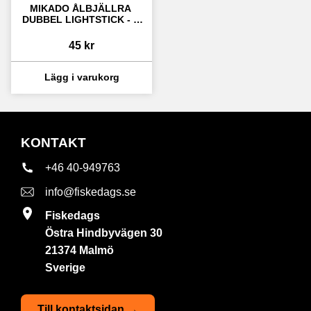
MIKADO ÅLBJÄLLRA 
DUBBEL LIGHTSTICK - 3 
PACK
45
kr
KONTAKT
+46 40-949763
info@fiskedags.se
Fiskedags
Östra Hindbyvägen 30
21374 Malmö
Sverige
Till kontaktsidan →