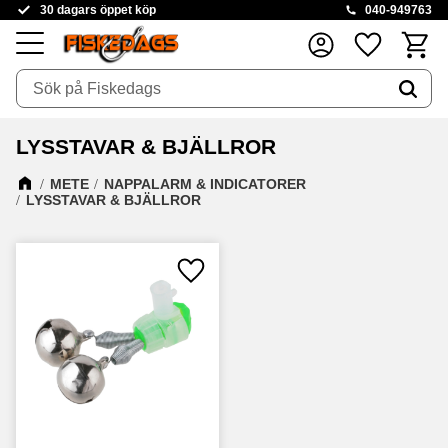
30 dagars öppet köp
040-949763
Kundva
Favoriter
Meny
LYSSTAVAR & BJÄLLROR
METE
NAPPALARM & INDICATORER
LYSSTAVAR & BJÄLLROR
Lägg till i favoriter