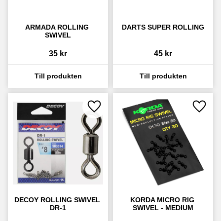
ARMADA ROLLING 
DARTS SUPER ROLLING
SWIVEL
35
kr
45
kr
Lägg till i favoriter
Lägg ti
DECOY ROLLING SWIVEL 
KORDA MICRO RIG 
DR-1
SWIVEL - MEDIUM