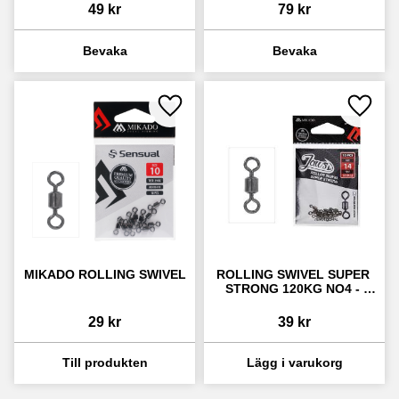
49
kr
79
kr
Lägg till i favoriter
Lägg ti
MIKADO ROLLING SWIVEL
ROLLING SWIVEL SUPER 
STRONG 120KG NO4 - 
PCS.10
29
kr
39
kr