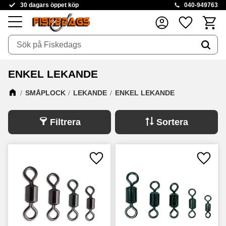
30 dagars öppet köp
040-949763
Kundva
Favoriter
Meny
ENKEL LEKANDE
SMÅPLOCK
LEKANDE
ENKEL LEKANDE
Filtrera
Sortera
Lägg till i favoriter
Lägg ti