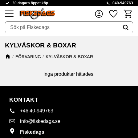
30 dagars öppet köp
040-949763
Kundva
Favoriter
Meny
KYLVÄSKOR & BOXAR
FÖRVARING
KYLVÄSKOR & BOXAR
Inga produkter hittades.
KONTAKT
+46 40-949763
info@fiskedags.se
Fiskedags