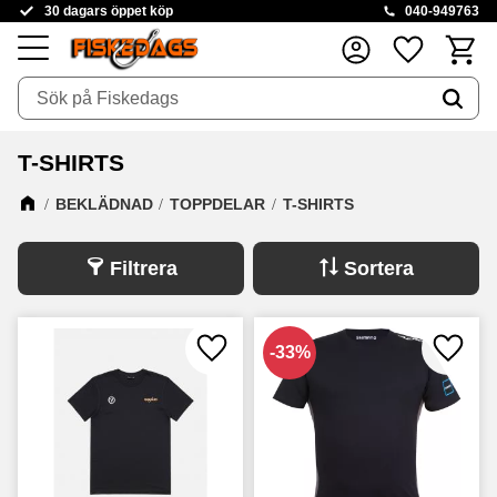
30 dagars öppet köp
040-949763
Kundva
Favoriter
Meny
T-SHIRTS
BEKLÄDNAD
TOPPDELAR
T-SHIRTS
Filtrera
Sortera
33
%
Lägg till i favoriter
Lägg ti