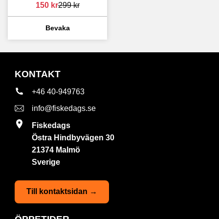
150
kr
299
kr
KONTAKT
+46 40-949763
info@fiskedags.se
Fiskedags
Östra Hindbyvägen 30
21374 Malmö
Sverige
Till kontaktsidan →