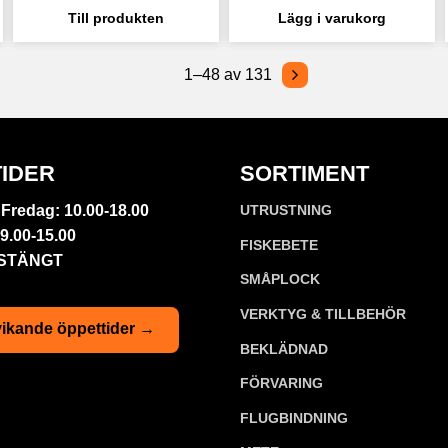
1–
48
av
131
IDER
SORTIMENT
Fredag: 10.00-18.00
UTRUSTNING
9.00-15.00
FISKEBETE
 STÄNGT
SMÅPLOCK
VERKTYG & TILLBEHÖR
ikande öppettider →
BEKLÄDNAD
FÖRVARING
FLUGBINDNING