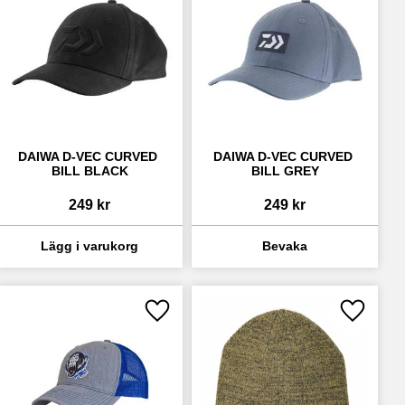
DAIWA D-VEC CURVED 
DAIWA D-VEC CURVED 
BILL BLACK
BILL GREY
249
kr
249
kr
ll i favoriter
Lägg till i favoriter
Lägg till 