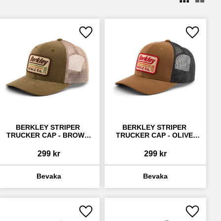
ll i favoriter
Lägg till i favoriter
Lägg till 
BERKLEY STRIPER 
BERKLEY STRIPER 
TRUCKER CAP - BROWN 
TRUCKER CAP - OLIVE 
CHARCOAL
KHAKI
299
kr
299
kr
ll i favoriter
Lägg till i favoriter
Lägg till 