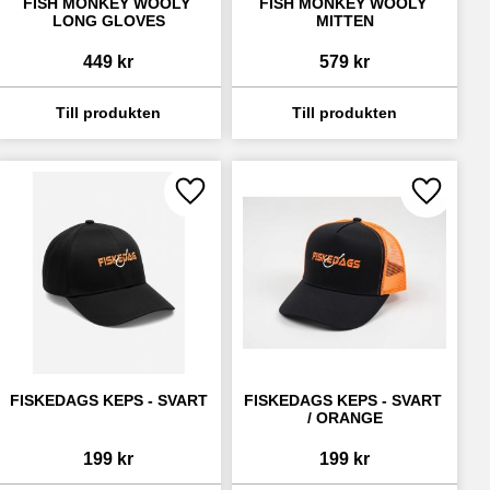
FISH MONKEY WOOLY 
FISH MONKEY WOOLY 
LONG GLOVES
MITTEN
449
kr
579
kr
ll i favoriter
Lägg till i favoriter
Lägg till 
FISKEDAGS KEPS - SVART
FISKEDAGS KEPS - SVART 
/ ORANGE
199
kr
199
kr