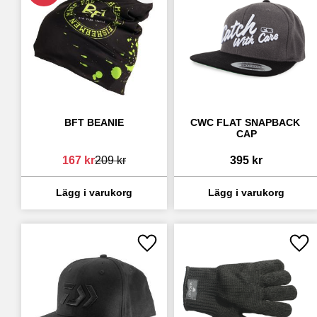
BFT BEANIE
CWC FLAT SNAPBACK 
CAP
167
kr
209
kr
395
kr
Lägg till i favoriter
Lägg