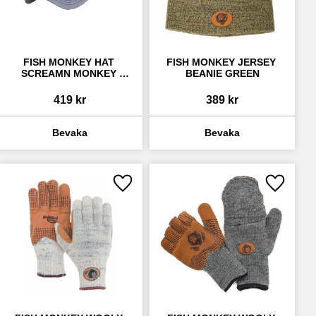
FISH MONKEY HAT 
FISH MONKEY JERSEY 
SCREAMN MONKEY 
BEANIE GREEN
HEATHER GREY/ROYAL
419
kr
389
kr
ll i favoriter
Lägg till i favoriter
Lägg till 