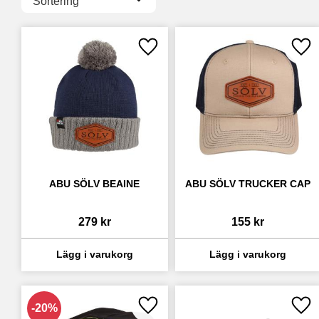
CWC
3
DAIWA
1
Visa fler
Lägg till i favoriter
Lägg
ABU SÖLV BEAINE
ABU SÖLV TRUCKER CAP
279
kr
155
kr
20
%
Lägg till i favoriter
Lägg