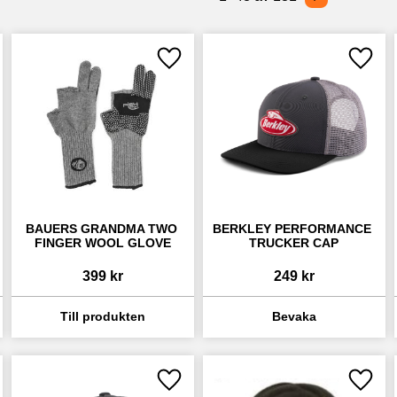
 till i favoriter
Lägg till i favoriter
Lägg ti
BAUERS GRANDMA TWO 
BERKLEY PERFORMANCE 
FINGER WOOL GLOVE
TRUCKER CAP
399
kr
249
kr
 till i favoriter
Lägg till i favoriter
Lägg ti