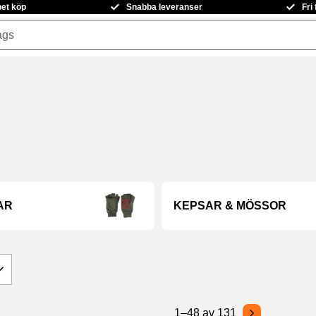
pet köp
Snabba leveranser
Fri
AR
KEPSAR & MÖSSOR
7
1–
48
av
131