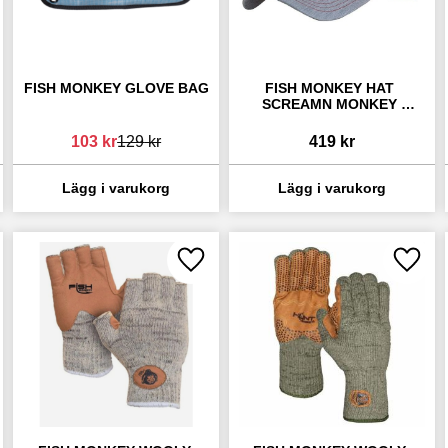
FISH MONKEY GLOVE BAG
FISH MONKEY HAT 
SCREAMN MONKEY 
HEATHER GREY/RED
103
kr
129
kr
419
kr
 till i favoriter
Lägg till i favoriter
Lägg ti