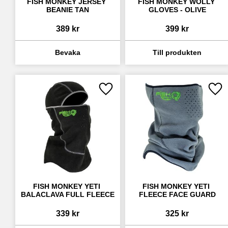
FISH MONKEY JERSEY 
FISH MONKEY WOLLY 
BEANIE TAN
GLOVES - OLIVE
389
kr
399
kr
Lägg till i favoriter
Lägg
FISH MONKEY YETI 
FISH MONKEY YETI 
BALACLAVA FULL FLEECE
FLEECE FACE GUARD
339
kr
325
kr