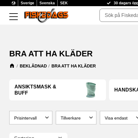
Sverige
Svenska
SEK
30 dagars öp
BRA ATT HA KLÄDER
BEKLÄDNAD
BRA ATT HA KLÄDER
ANSIKTSMASK &
HANDSK
BUFF
Prisintervall
Tillverkare
Visa endast
0
629
ABU GARCIA
2
Finns i lager
8
Välj sortering
BERKLEY
3