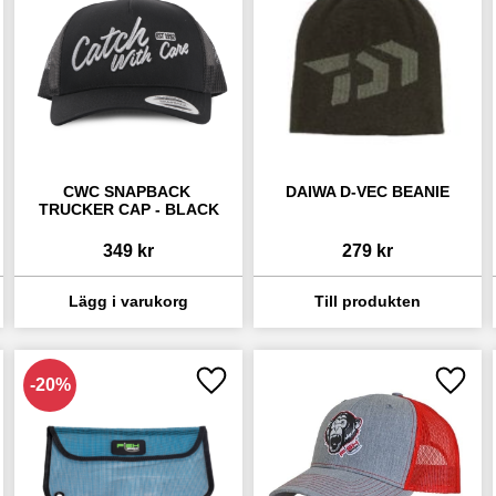
CWC SNAPBACK 
DAIWA D-VEC BEANIE
TRUCKER CAP - BLACK
349
kr
279
kr
20
%
 till i favoriter
Lägg till i favoriter
Lägg ti