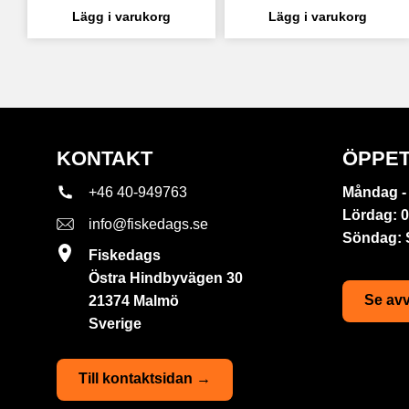
KONTAKT
ÖPPET
+46 40-949763
Måndag - 
Lördag: 0
info@fiskedags.se
Söndag:
Fiskedags
Östra Hindbyvägen 30
Se avv
21374 Malmö
Sverige
Till kontaktsidan →