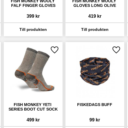
FISH MONKEY WOOLY 
FISH MONKEY WOOLY 
FALF FINGER GLOVES
GLOVES LONG OLIVE
399
kr
419
kr
 till i favoriter
Lägg till i favoriter
Lägg ti
FISH MONKEY YETI 
FISKEDAGS BUFF
SERIES BOOT CUT SOCK
499
kr
99
kr