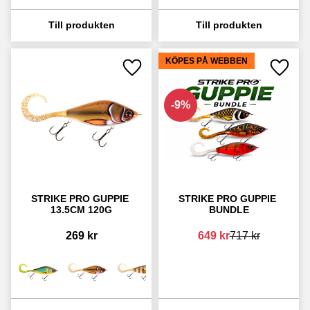
KÖPES PÅ WEBBEN
Lägg till i favoriter
Lägg ti
9
%
STRIKE PRO GUPPIE 
STRIKE PRO GUPPIE 
13.5CM 120G
BUNDLE
269
kr
649
kr
717
kr