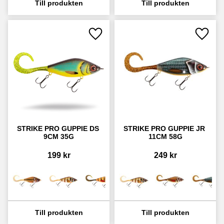
Lägg till i favoriter
Lägg ti
STRIKE PRO GUPPIE DS 
STRIKE PRO GUPPIE JR 
9CM 35G
11CM 58G
199
kr
249
kr