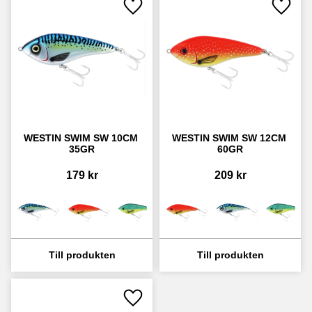
Lägg till i favoriter
Lägg ti
WESTIN SWIM SW 10CM 
WESTIN SWIM SW 12CM 
35GR
60GR
179
kr
209
kr
Lägg till i favoriter