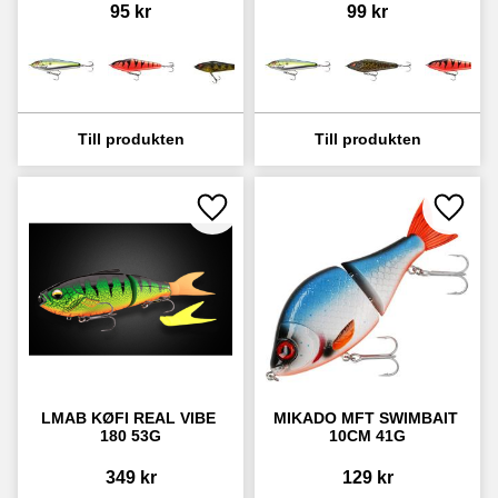
95
kr
99
kr
Lägg till i favoriter
Lägg ti
LMAB KØFI REAL VIBE 
MIKADO MFT SWIMBAIT 
180 53G
10CM 41G
349
kr
129
kr