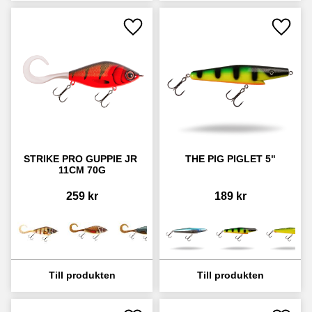
Lägg till i favoriter
Lägg ti
STRIKE PRO GUPPIE JR 
THE PIG PIGLET 5"
11CM 70G
259
kr
189
kr