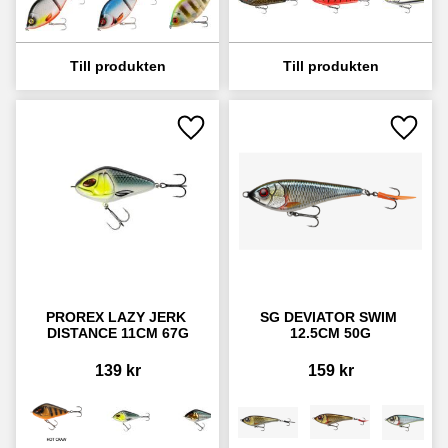
Lägg till i favoriter
Lägg ti
PROREX LAZY JERK 
SG DEVIATOR SWIM 
DISTANCE 11CM 67G
12.5CM 50G
139
kr
159
kr