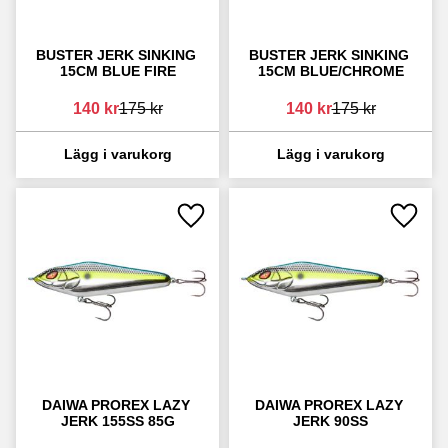
BUSTER JERK SINKING 
BUSTER JERK SINKING 
15CM BLUE FIRE
15CM BLUE/CHROME
140
kr
175
kr
140
kr
175
kr
Lägg till i favoriter
Lägg ti
DAIWA PROREX LAZY 
DAIWA PROREX LAZY 
JERK 155SS 85G
JERK 90SS