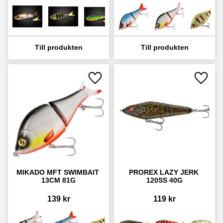
Lägg till i favoriter
Lägg ti
MIKADO MFT SWIMBAIT 
PROREX LAZY JERK 
13CM 81G
120SS 40G
139
kr
119
kr