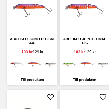
ABU HI-LO JOINTED 12CM 
ABU HI-LO JOINTED 9CM 
33G
12G
103
kr
129
kr
103
kr
129
kr
Lägg till i favoriter
Lägg