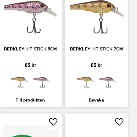
BERKLEY HIT STICK 5CM
BERKLEY HIT STICK 7CM
85
kr
85
kr
ll i favoriter
Lägg till i favoriter
Lägg till 