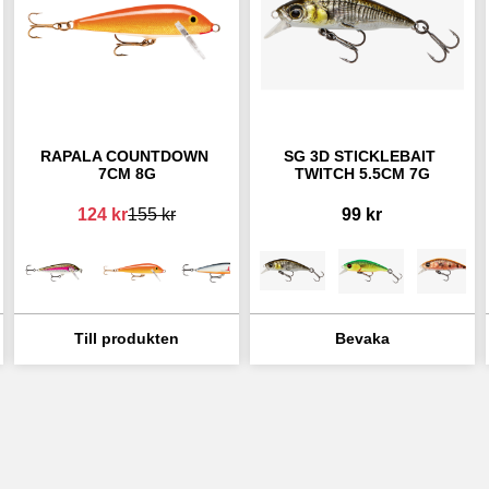
RAPALA COUNTDOWN 
SG 3D STICKLEBAIT 
7CM 8G
TWITCH 5.5CM 7G
124
kr
155
kr
99
kr