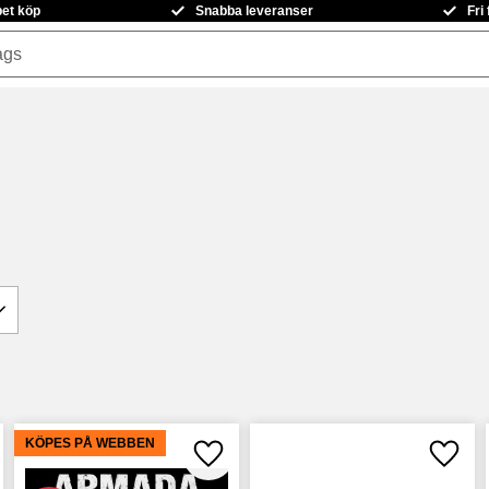
pet köp
Snabba leveranser
Fri
3
KÖPES PÅ WEBBEN
 till i favoriter
Lägg till i favoriter
Lägg ti