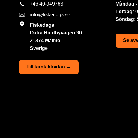
+46 40-949763
Måndag - 
Lördag: 0
info@fiskedags.se
Söndag:
Fiskedags
Östra Hindbyvägen 30
Se avv
21374 Malmö
Sverige
Till kontaktsidan →