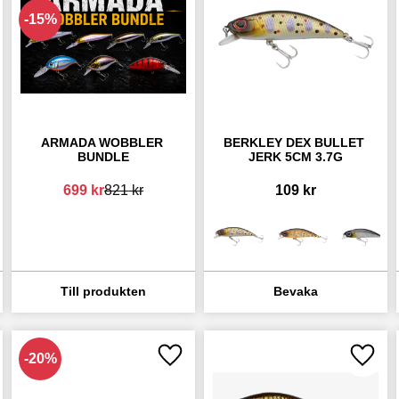
15
%
ARMADA WOBBLER 
BERKLEY DEX BULLET 
BUNDLE
JERK 5CM 3.7G
699
kr
821
kr
109
kr
20
%
 till i favoriter
Lägg till i favoriter
Lägg ti