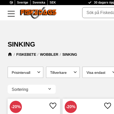
Sverige
Svenska
SEK
30 dagars öp
SINKING
FISKEBETE
WOBBLER
SINKING
Prisintervall
Tillverkare
Visa endast
85
699
ABU GARCIA
3
Finns i lager
1
Välj sortering
ARMADA TACKLE
1
BERKLEY
3
CWC
2
20
%
20
%
Lägg till i favoriter
Lägg
Visa fler