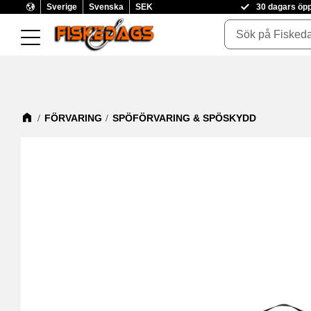
Sverige
Svenska
SEK
30 dagars öp
FÖRVARING
SPÖFÖRVARING & SPÖSKYDD