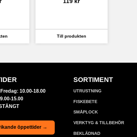
r
119
kr
IDER
SORTIMENT
Fredag: 10.00-18.00
UTRUSTNING
9.00-15.00
FISKEBETE
 STÄNGT
SMÅPLOCK
VERKTYG & TILLBEHÖR
ikande öppettider →
BEKLÄDNAD