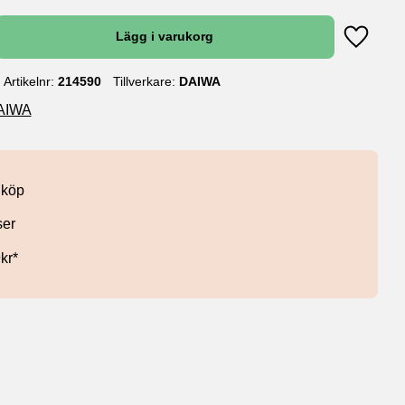
Lägg till
Artikelnr
214590
Tillverkare
DAIWA
DAIWA
 köp
ser
9kr*