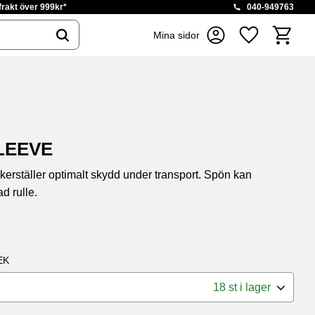
 frakt över 999kr*
040-949763
Kundvag
Mina sidor
Favoriter
LEEVE
erställer optimalt skydd under transport. Spön kan
d rulle.
EK
18 st i lager