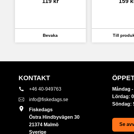
119
kr
159
k
KONTAKT
ÖPPET
+46 40-949763
Måndag - 
Lördag: 0
info@fiskedags.se
Söndag:
Fiskedags
Östra Hindbyvägen 30
Se avv
21374 Malmö
Sverige