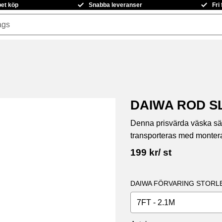
pet köp
Snabba leveranser
Fri
DAIWA ROD S
Denna prisvärda väska säk
transporteras med montera
199
kr
/
st
DAIWA FÖRVARING STORL
7FT - 2.1M