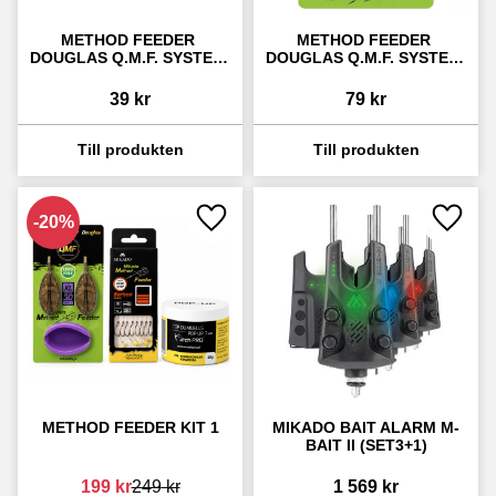
METHOD FEEDER 
METHOD FEEDER 
DOUGLAS Q.M.F. SYSTEM 
DOUGLAS Q.M.F. SYSTEM 
L
L (2 PACK)
39
kr
79
kr
20
%
Lägg till i favoriter
Lägg ti
METHOD FEEDER KIT 1
MIKADO BAIT ALARM M-
BAIT II (SET3+1)
199
kr
249
kr
1 569
kr