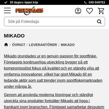
30 dagars öppet köp
040-949763
Kundva
Favoriter
Meny
MIKADO
ÖVRIGT
LEVERANTÖRER
MIKADO
Mikado
grundades ur en genuin passion för sportfiske.
Företagets kontinuerliga utveckling bygger på ett
kompromisslöst fokus på kvalitet och en ständig vilja att
omfamna innovationer, vilket har gjort Mikado till en
ledande aktör som satt trender inom sportfiskemarknaden
under många år.
Genom att använda moderna lösningar och ständigt
utveckla sina produkter fortsätter Mikado att ligga i
framkant inom branschen. Företaget samarbetar dessutom