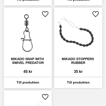
Lägg till i favoriter
Lägg ti
MIKADO SNAP WITH 
MIKADO STOPPERS 
SWIVEL PREDATOR
RUBBER
45
kr
35
kr
Lägg till i favoriter