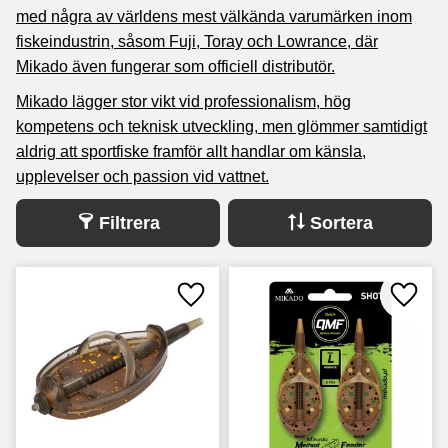
med några av världens mest välkända varumärken inom
fiskeindustrin, såsom
Fuji
,
Toray
och
Lowrance
, där
Mikado även fungerar som officiell distributör.
Mikado lägger stor vikt vid professionalism, hög
kompetens och teknisk utveckling, men glömmer samtidigt
aldrig att sportfiske framför allt handlar om känsla,
upplevelser och passion vid vattnet.
Filtrera
Sortera
Lägg till i favoriter
Lägg ti