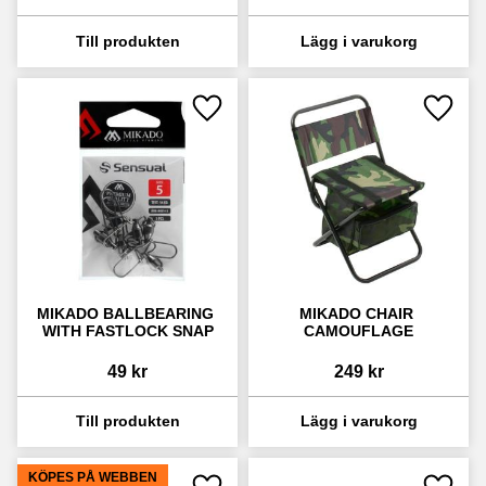
Lägg till i favoriter
Lägg ti
MIKADO BALLBEARING 
MIKADO CHAIR 
WITH FASTLOCK SNAP
CAMOUFLAGE
49
kr
249
kr
KÖPES PÅ WEBBEN