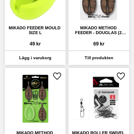
MIKADO FEEDER MOULD 
MIKADO METHOD 
SIZE L
FEEDER - DOUGLAS (2 
PACK)
49
kr
69
kr
Lägg till i favoriter
Lägg ti
MIKADO METHOD 
MIKADO ROLLER SWIVEL 