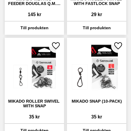
FEEDER DOUGLAS Q.M.F. 
WITH FASTLOCK SNAP
L SET
145
kr
29
kr
Lägg till i favoriter
Lägg ti
MIKADO ROLLER SWIVEL 
MIKADO SNAP (10-PACK)
WITH SNAP
35
kr
35
kr