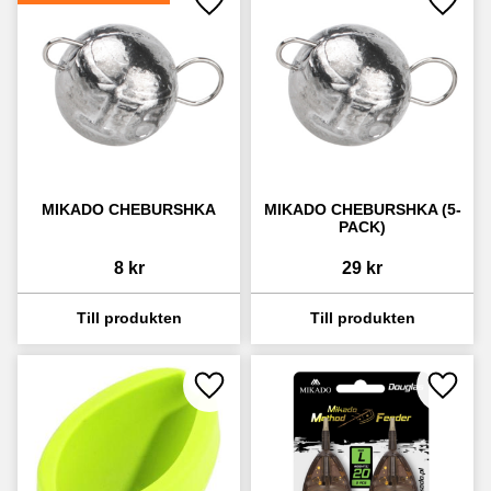
Lägg till i favoriter
Lägg ti
MIKADO CHEBURSHKA
MIKADO CHEBURSHKA (5-
PACK)
8
kr
29
kr
Lägg till i favoriter
Lägg ti