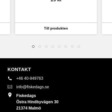
KONTAKT
+46 40-949763
info@fiskedags.se
Fiskedags
Östra Hindbyvägen 30
21374 Malmö