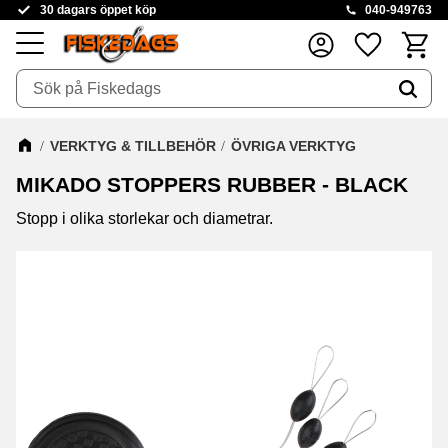
30 dagars öppet köp
040-949763
Kundva
Favoriter
Meny
VERKTYG & TILLBEHÖR
ÖVRIGA VERKTYG
MIKADO STOPPERS RUBBER - BLACK
​Stopp i olika storlekar och diametrar.