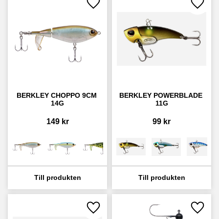
Lägg till i favoriter
Lägg ti
BERKLEY CHOPPO 9CM 
BERKLEY POWERBLADE 
14G
11G
149
kr
99
kr
Lägg till i favoriter
Lägg ti