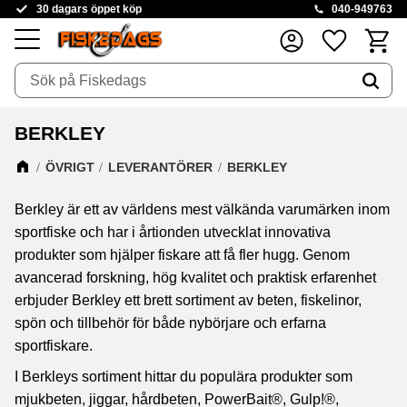
30 dagars öppet köp
040-949763
Kundva
Favoriter
Meny
BERKLEY
ÖVRIGT
LEVERANTÖRER
BERKLEY
Berkley är ett av världens mest välkända varumärken inom
sportfiske och har i årtionden utvecklat innovativa
produkter som hjälper fiskare att få fler hugg. Genom
avancerad forskning, hög kvalitet och praktisk erfarenhet
erbjuder Berkley ett brett sortiment av beten, fiskelinor,
spön och tillbehör för både nybörjare och erfarna
sportfiskare.
I Berkleys sortiment hittar du populära produkter som
mjukbeten, jiggar, hårdbeten, PowerBait®, Gulp!®,