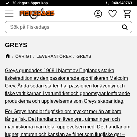
30 dagars öppet köp
040-949763
Kundva
Favoriter
Meny
GREYS
ÖVRIGT
LEVERANTÖRER
GREYS
Greys
grundades 1968 i hjärtat av Englands starka
fisketradition av den passionerade sportfiskaren
Malcolm
Grey
. Ända sedan starten har passionen för äventyr och
fiske varit kärnan i varumärket och genomsyrar fortfarande
produkterna och upplevelserna som Greys skapar idag.
För Greys handlar flugfiske om mycket mer än att bara
fånga fisk. Det handlar om äventyret, utmaningen och
människorna man delar upplevelsen med. Det handlar om
lugnet, naturen och känslan av frihet som flugfiske ger –