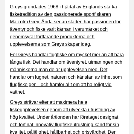
Greys
grundades 1968 i hjärtat av Englands starka
fisketradition av den passionerade sportfiskaren
Malcolm Grey
. Ända sedan starten har passionen för
äventyr och fiske varit kärnan i varumärket och
genomsyrar fortfarande produkterna och
upplevelserna som Greys skapar idag.
För Greys handlar flugfiske om mycket mer än att bara
fånga fisk. Det handlar om äventyret, utmaningen och
människorna man delar upplevelsen med. Det
handlar om lugnet, naturen och känslan av frihet som
flugfiske ger – och framför allt om att ha roligt vid
vattnet.
Greys strävar efter att maximera hela
fiskeupplevelsen genom att utveckla utrustning av
hög kvalitet. Under årtionden har företaget designat
och förfinat innovativ flugfiskeutrustning känd för sin
kvalitet, pålitlighet, hållbarhet och prisvärdhet. Den