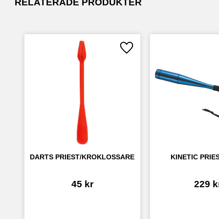
RELATERADE PRODUKTER
Lägg till i favoriter
DARTS PRIEST/KROKLOSSARE
KINETIC PRIE
45
kr
229
k