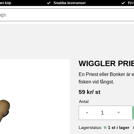
pet köp
Snabba leveranser
Fri
WIGGLER PRI
En Priest eller Bonker är 
fisken vid fångst.
59
kr
/
st
Antal
-
+
Lagerstatus
1 st i lager