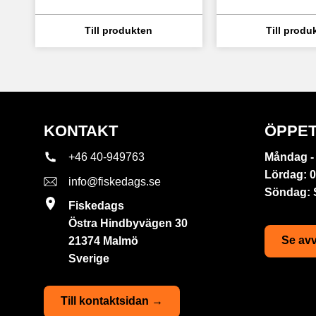
KONTAKT
ÖPPET
+46 40-949763
Måndag - 
Lördag: 0
info@fiskedags.se
Söndag:
Fiskedags
Östra Hindbyvägen 30
Se avv
21374 Malmö
Sverige
Till kontaktsidan →