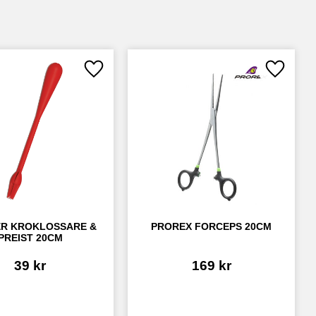
Lägg till i favoriter
Lägg till
R KROKLOSSARE & 
PROREX FORCEPS 20CM
PREIST 20CM
39
kr
169
kr