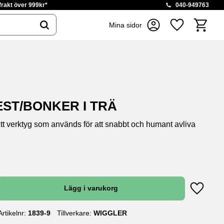
 frakt över 999kr*
040-949763
Kundvag
Mina sidor
Favoriter
EST/BONKER I TRÄ
ett verktyg som används för att snabbt och humant avliva
Lägg till
Artikelnr
1839-9
Tillverkare
WIGGLER