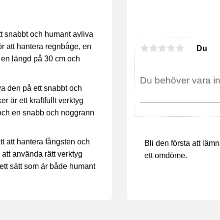
att snabbt och humant avliva
ör att hantera regnbåge, en
Du
d en längd på 30 cm och
iva den på ett snabbt och
r är ett kraftfullt verktyg
 och en snabb och noggrann
ätt att hantera fångsten och
Bli den första att läm
att använda rätt verktyg
ett omdöme.
å ett sätt som är både humant