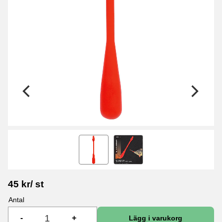
45
kr
/
st
Antal
-
+