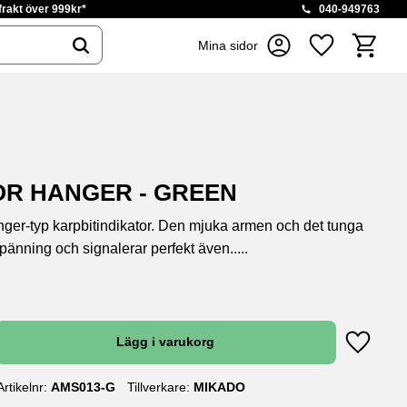
 frakt över 999kr*
040-949763
Kundvag
Mina sidor
Favoriter
OR HANGER - GREEN
er-typ karpbitindikator. Den mjuka armen och det tunga
pänning och signalerar perfekt även.....
Lägg till
Artikelnr
AMS013-G
Tillverkare
MIKADO