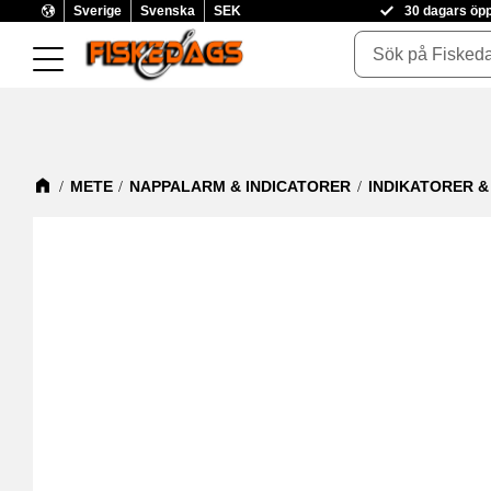
Sverige
Svenska
SEK
30 dagars öp
METE
NAPPALARM & INDICATORER
INDIKATORER 