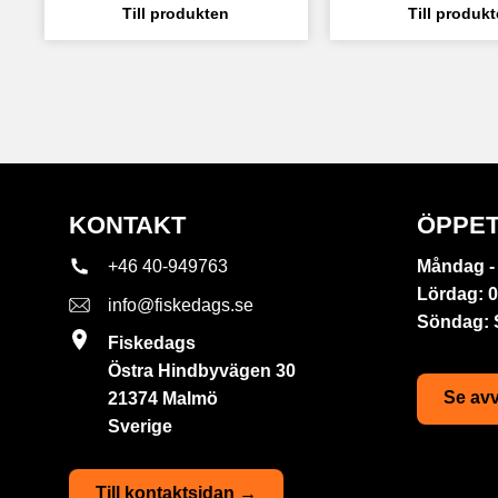
KONTAKT
ÖPPET
+46 40-949763
Måndag - 
Lördag: 0
info@fiskedags.se
Söndag:
Fiskedags
Östra Hindbyvägen 30
Se avv
21374 Malmö
Sverige
Till kontaktsidan →