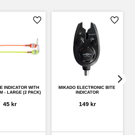
Lägg till i favoriter
Lägg till i
E INDICATOR WITH 
MIKADO ELECTRONIC BITE 
M - LARGE (2 PACK)
INDICATOR
45
kr
149
kr