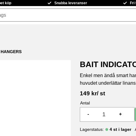
pet köp
Snabba leveranser
Fri
& HANGERS
BAIT INDICAT
Enkel men ändå smart hang
huvudet underlättar linans
149
kr
/
st
Antal
-
+
Lagerstatus
4 st i lager