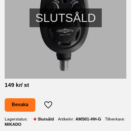
SLUTSÅLD
149
kr
/
st
Bevaka
Lägg till i favoriter
Lagerstatus
Slutsåld
Artikelnr
AMS01-HH-G
Tillverkare
MIKADO