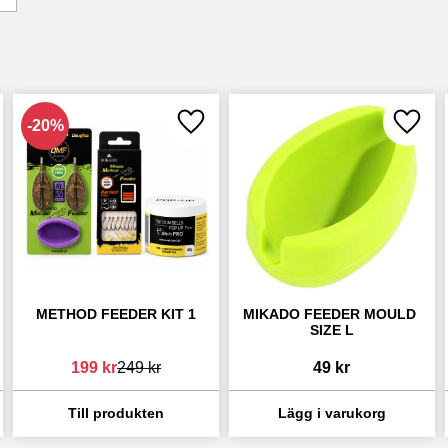
20
%
 till i favoriter
Lägg till i favoriter
Lägg ti
METHOD FEEDER KIT 1
MIKADO FEEDER MOULD 
SIZE L
199
kr
249
kr
49
kr