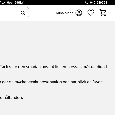
 frakt över 999kr*
040-949763
Kundvag
Mina sidor
Favoriter
r. Tack vare den smarta konstruktionen pressas mäsket direkt
 ger en mycket exakt presentation och har blivit en favorit
eförhållanden.