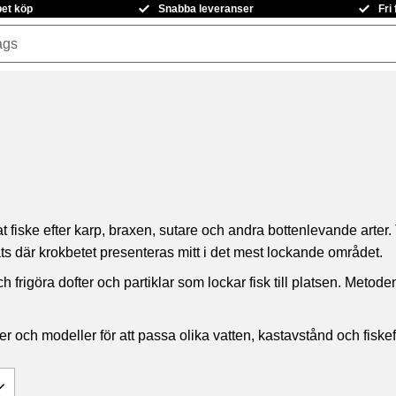
pet köp
Snabba leveranser
Fri
at fiske efter karp, braxen, sutare och andra bottenlevande arte
ats där krokbetet presenteras mitt i det mest lockande området.
frigöra dofter och partiklar som lockar fisk till platsen. Metoden
ikter och modeller för att passa olika vatten, kastavstånd och fisk