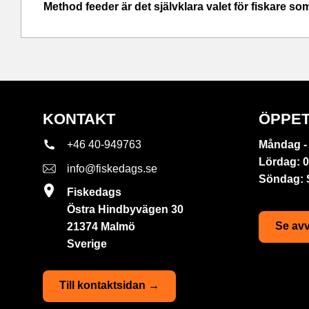
Method feeder är det självklara valet för fiskare som
KONTAKT
ÖPPET
+46 40-949763
Måndag - 
Lördag: 0
info@fiskedags.se
Söndag:
Fiskedags
Östra Hindbyvägen 30
Se avv
21374 Malmö
Sverige
Till kontaktsidan →