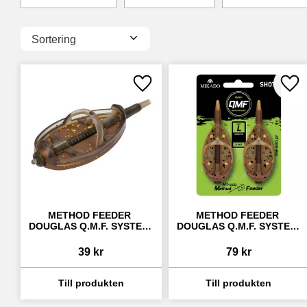
35
199
FISKEDAGS CUSTOM
Finns i lager
7
1
Välj sortering
MIKADO
7
Lägg till i favoriter
Lägg
METHOD FEEDER 
METHOD FEEDER 
DOUGLAS Q.M.F. SYSTEM 
DOUGLAS Q.M.F. SYSTEM 
L
L (2 PACK)
39
kr
79
kr