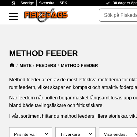
Sverige
Svenska
SEK
30 dagars öp
METHOD FEEDER
METE
FEEDERS
METHOD FEEDER
Method feeder är en av de mest effektiva metoderna för rikt
runt feedern, vilket skapar en kompakt och attraktiv foderpl
När feedern når botten börjar mäsket långsamt lösas upp och 
bland både tävlingsfiskare och fritidsfiskare.
I vårt sortiment hittar du method feeders i flera storlekar, v
Prisintervall
Tillverkare
Visa endast