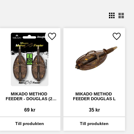
Välj
ll i favoriter
Lägg till i favoriter
Lägg till 
MIKADO METHOD 
MIKADO METHOD 
FEEDER - DOUGLAS (2 
FEEDER DOUGLAS L
PACK)
69
kr
35
kr