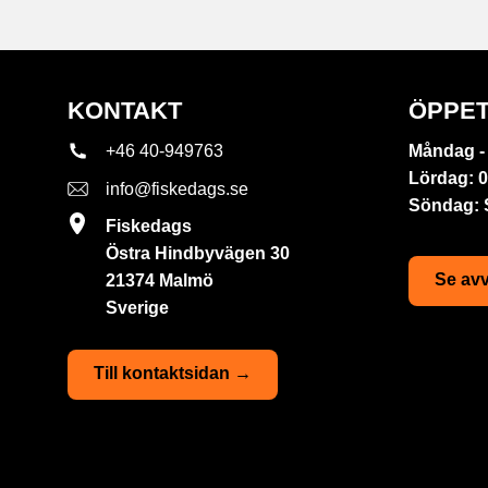
KONTAKT
ÖPPET
+46 40-949763
Måndag - 
Lördag: 0
info@fiskedags.se
Söndag:
Fiskedags
Östra Hindbyvägen 30
Se avv
21374 Malmö
Sverige
Till kontaktsidan →