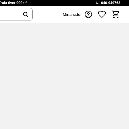
 frakt över 999kr*
040-949763
Kundvag
Mina sidor
Favoriter