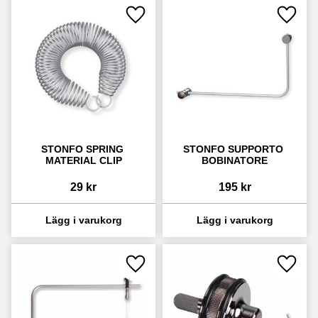
Lägg till i favoriter
Lägg ti
STONFO SPRING 
STONFO SUPPORTO 
MATERIAL CLIP
BOBINATORE
29
kr
195
kr
Lägg till i favoriter
Lägg ti