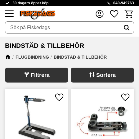
30 dagars öppet köp
040-949763
Kundva
Favoriter
Meny
BINDSTÄD & TILLBEHÖR
FLUGBINDNING
BINDSTÄD & TILLBEHÖR
Filtrera
Sortera
Lägg till i favoriter
Lägg ti