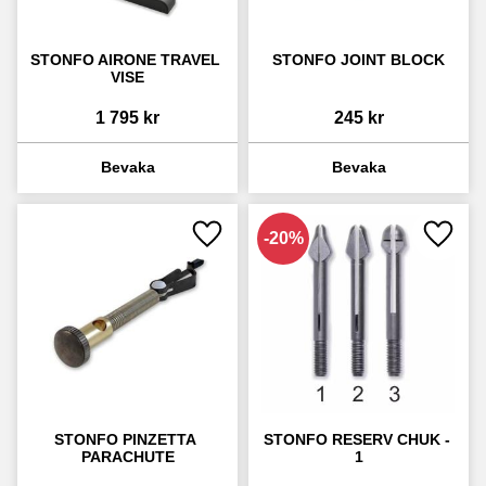
STONFO AIRONE TRAVEL 
STONFO JOINT BLOCK
VISE
1 795
kr
245
kr
20
%
Lägg till i favoriter
Lägg ti
STONFO PINZETTA 
STONFO RESERV CHUK - 
PARACHUTE
1