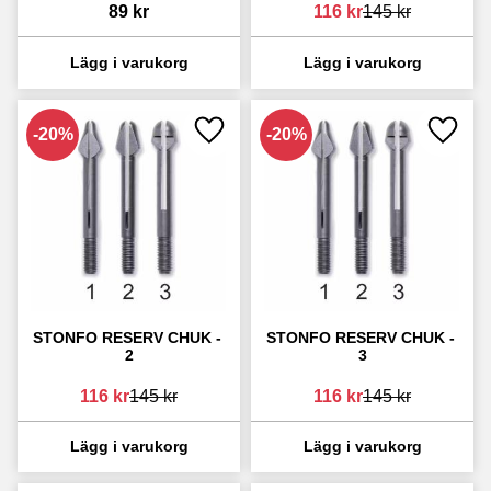
89
kr
116
kr
145
kr
20
%
20
%
Lägg till i favoriter
Lägg ti
STONFO RESERV CHUK - 
STONFO RESERV CHUK - 
2
3
116
kr
145
kr
116
kr
145
kr