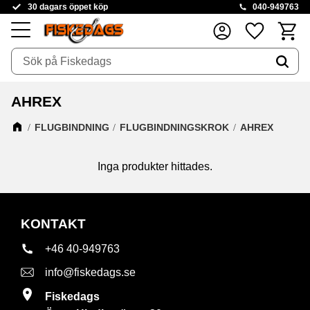
30 dagars öppet köp
040-949763
Kundva
Favoriter
Meny
AHREX
FLUGBINDNING
FLUGBINDNINGSKROK
AHREX
Inga produkter hittades.
KONTAKT
+46 40-949763
info@fiskedags.se
Fiskedags