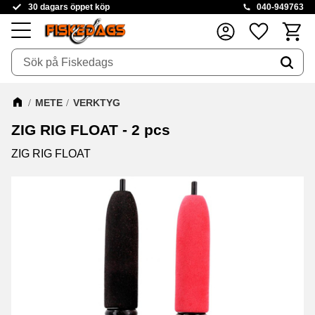
30 dagars öppet köp
040-949763
Kundva
Favoriter
Meny
METE
VERKTYG
ZIG RIG FLOAT - 2 pcs
ZIG RIG FLOAT