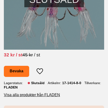
Nedsatt pris:
Ordinarie pris:
32
kr
/
st
45
kr
/
st
Bevaka
Lägg till i favoriter
Lagerstatus
Slutsåld
Artikelnr
17-1414-8-0
Tillverkare
FLADEN
Visa alla produkter från FLADEN