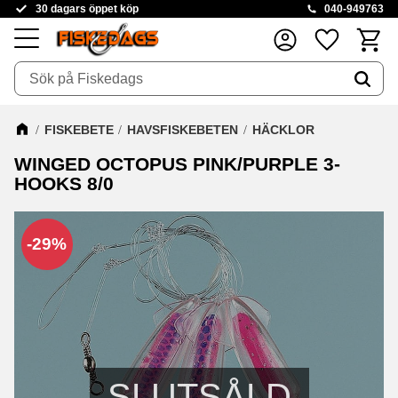
30 dagars öppet köp
040-949763
Kundva
Favoriter
Meny
FISKEBETE
HAVSFISKEBETEN
HÄCKLOR
WINGED OCTOPUS PINK/PURPLE 3-
HOOKS 8/0
29
%
SLUTSÅLD