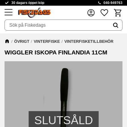
30 dagars öppet köp
040-949763
Kundva
Favoriter
Meny
ÖVRIGT
VINTERFISKE
VINTERFISKETILLBEHÖR
WIGGLER ISKOPA FINLANDIA 11CM
SLUTSÅLD