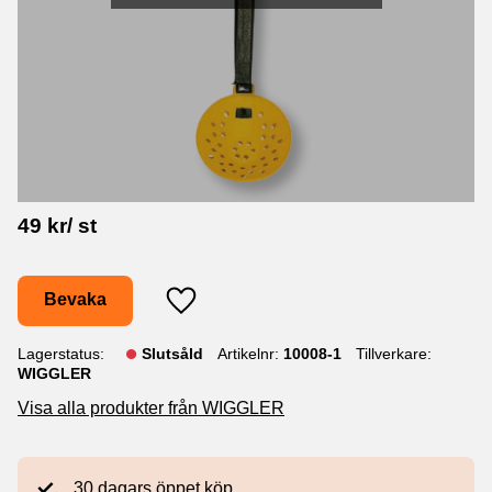
49
kr
/
st
Bevaka
Lägg till i favoriter
Lagerstatus
Slutsåld
Artikelnr
10008-1
Tillverkare
WIGGLER
Visa alla produkter från WIGGLER
30 dagars öppet köp