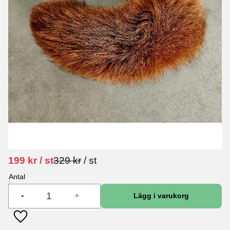
Nedsatt pris:
Ordinarie pris:
199
kr
/
st
329
kr
/
st
Antal
-
+
Lägg till i favoriter