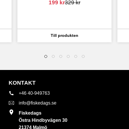
199
kr
329
kr
KONTAKT
+46 40-949763
info@fiskedags.se
Fiskedags
Östra Hindbyvägen 30
21374 Malmö