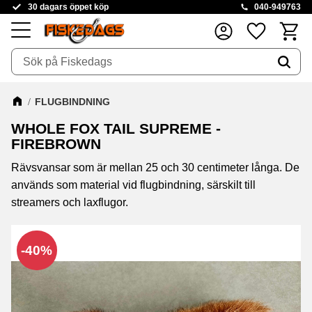
30 dagars öppet köp
040-949763
Kundva
Favoriter
Meny
FLUGBINDNING
WHOLE FOX TAIL SUPREME -
FIREBROWN
Rävsvansar som är mellan 25 och 30 centimeter långa. De
används som material vid flugbindning, särskilt till
streamers och laxflugor.
40
%