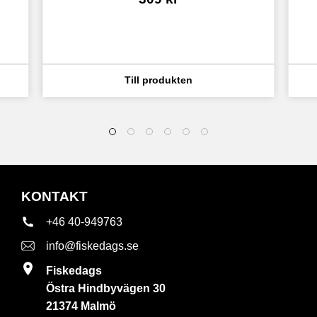
KONTAKT
+46 40-949763
info@fiskedags.se
Fiskedags
Östra Hindbyvägen 30
21374 Malmö