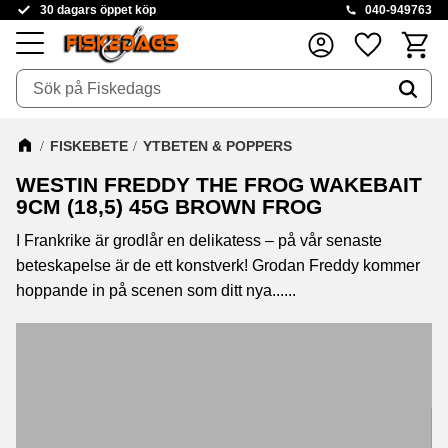
30 dagars öppet köp
040-949763
Kundva
Favoriter
Meny
FISKEBETE
YTBETEN & POPPERS
WESTIN FREDDY THE FROG WAKEBAIT
9CM (18,5) 45G BROWN FROG
I Frankrike är grodlår en delikatess – på vår senaste
beteskapelse är de ett konstverk! Grodan Freddy kommer
hoppande in på scenen som ditt nya......