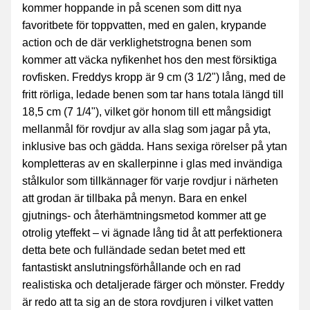
kommer hoppande in på scenen som ditt nya
favoritbete för toppvatten, med en galen, krypande
action och de där verklighetstrogna benen som
kommer att väcka nyfikenhet hos den mest försiktiga
rovfisken. Freddys kropp är 9 cm (3 1/2") lång, med de
fritt rörliga, ledade benen som tar hans totala längd till
18,5 cm (7 1/4"), vilket gör honom till ett mångsidigt
mellanmål för rovdjur av alla slag som jagar på yta,
inklusive bas och gädda. Hans sexiga rörelser på ytan
kompletteras av en skallerpinne i glas med invändiga
stålkulor som tillkännager för varje rovdjur i närheten
att grodan är tillbaka på menyn. Bara en enkel
gjutnings- och återhämtningsmetod kommer att ge
otrolig yteffekt – vi ägnade lång tid åt att perfektionera
detta bete och fulländade sedan betet med ett
fantastiskt anslutningsförhållande och en rad
realistiska och detaljerade färger och mönster. Freddy
är redo att ta sig an de stora rovdjuren i vilket vatten