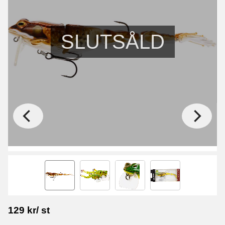
SLUTSÅLD
129
kr
/
st