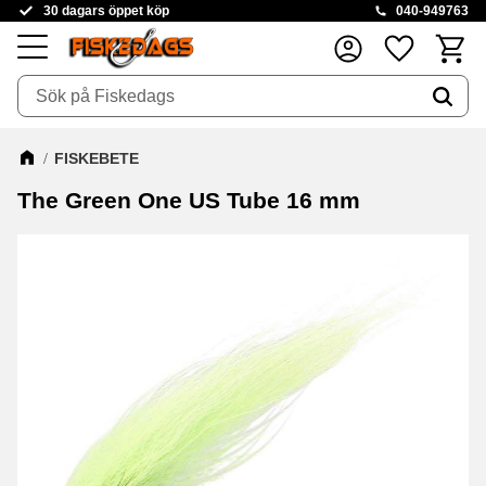
30 dagars öppet köp
040-949763
Kundva
Favoriter
Meny
FISKEBETE
The Green One US Tube 16 mm