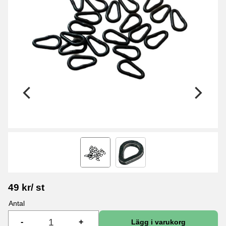
49
kr
/
st
Antal
-
+