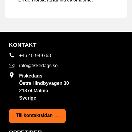
KONTAKT
+46 40-949763
info@fiskedags.se
Fiskedags
Östra Hindbyvägen 30
21374 Malmö
Sverige
Till kontaktsidan →