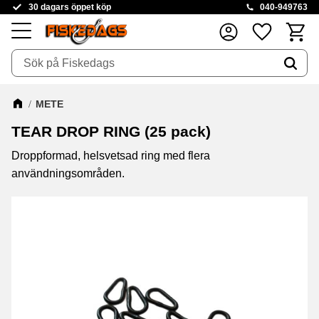
30 dagars öppet köp
040-949763
Kundva
Favoriter
Meny
METE
TEAR DROP RING (25 pack)
Droppformad, helsvetsad ring med flera
användningsområden.