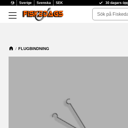
Sverige
Svenska
SEK
30 dagars öp
FLUGBINDNING