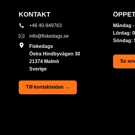
KONTAKT
ÖPPET
+46 40-949763
Måndag - 
Lördag: 0
info@fiskedags.se
Söndag:
Fiskedags
Östra Hindbyvägen 30
Se avv
21374 Malmö
Sverige
Till kontaktsidan →