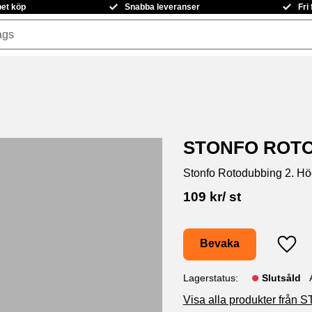
pet köp
Snabba leveranser
Fri
STONFO ROTO
Stonfo Rotodubbing 2. Högk
109
kr
/
st
Bevaka
Lägg t
Lagerstatus
Slutsåld
Visa alla produkter från