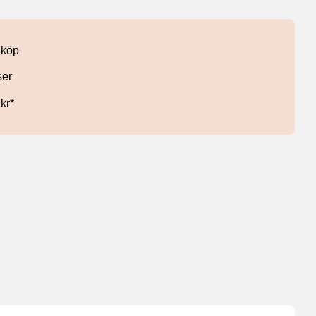
 köp
ser
9kr*