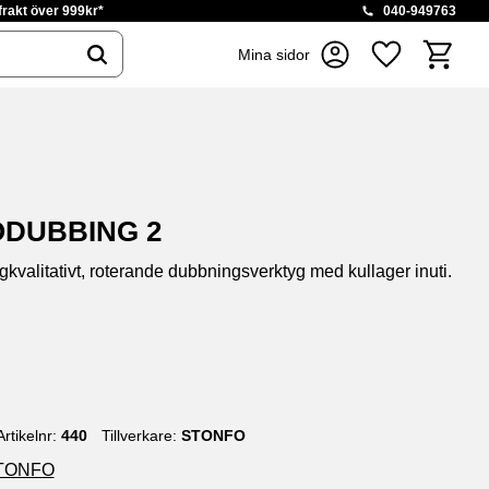
 frakt över 999kr*
040-949763
Kundvag
Mina sidor
Favoriter
DUBBING 2
valitativt, roterande dubbningsverktyg med kullager inuti.
ill i favoriter
Artikelnr
440
Tillverkare
STONFO
 STONFO