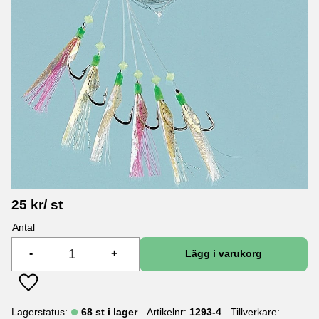
25
kr
/
st
Antal
-
+
Lägg till i favoriter
Lagerstatus
68 st i lager
Artikelnr
1293-4
Tillverkare