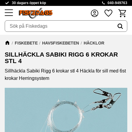
30 dagars öppet köp
040-949763
Kundva
Favoriter
Meny
FISKEBETE
HAVSFISKEBETEN
HÄCKLOR
SILLHÄCKLA SABIKI RIGG 6 KROKAR
STL 4
Sillhäckla Sabiki Rigg 6 krokar stl 4 Häckla för sill med 6st
krokar Herringsystem