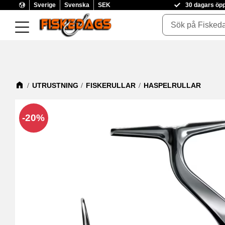
Sverige
Svenska
SEK
30 dagars öp
UTRUSTNING
FISKERULLAR
HASPELRULLAR
20
%