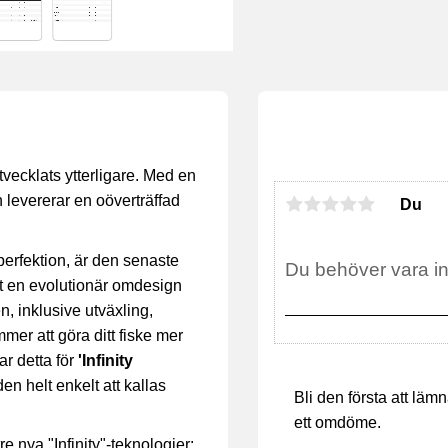
vecklats ytterligare. Med en
h levererar en oöverträffad
Du
perfektion, är den senaste
tt en evolutionär omdesign
, inklusive utväxling,
er att göra ditt fiske mer
ar detta för
'Infinity
en helt enkelt att kallas
Bli den första att läm
ett omdöme.
e nya "Infinity"-teknologier: