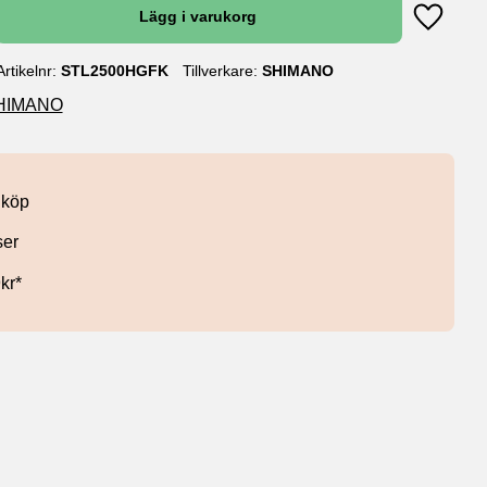
Lägg till
Artikelnr
STL2500HGFK
Tillverkare
SHIMANO
 SHIMANO
 köp
ser
9kr*