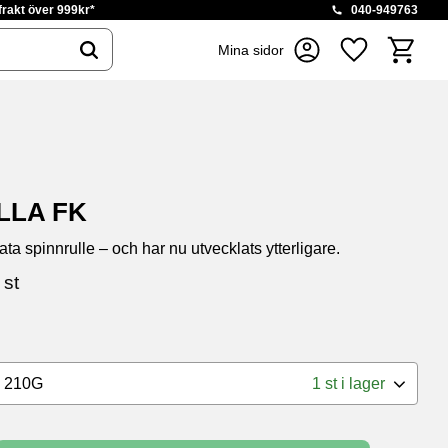
 frakt över 999kr*
040-949763
Kundvag
Mina sidor
Favoriter
LLA FK
ta spinnrulle – och har nu utvecklats ytterligare.
pris:
/
st
- 210G
1 st i lager