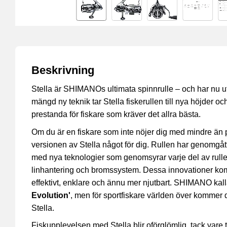
Beskrivning
Stella är SHIMANOs ultimata spinnrulle – och har nu ut
mängd ny teknik tar Stella fiskerullen till nya höjder oc
prestanda för fiskare som kräver det allra bästa.
Om du är en fiskare som inte nöjer dig med mindre än 
versionen av Stella något för dig. Rullen har genomgå
med nya teknologier som genomsyrar varje del av rullen
linhantering och bromssystem. Dessa innovationer komm
effektivt, enklare och ännu mer njutbart. SHIMANO kall
Evolution'
, men för sportfiskare världen över kommer d
Stella.
Fiskupplevelsen med Stella blir oförglömlig, tack vare tr