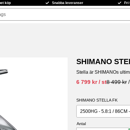
pet köp
Snabba leveranser
Fri
SHIMANO STE
​Stella är SHIMANOs ultima
Nedsatt pris:
Ordinarie 
6 799
kr
/
st
8 499
kr
SHIMANO STELLA FK
2500HG - 5.8:1 / 86CM 
Antal