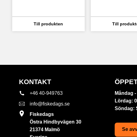
KONTAKT
ÖPPET
+46 40-949763
Måndag - 
Lördag: 0
info@fiskedags.se
Söndag:
Fiskedags
Östra Hindbyvägen 30
Se avv
21374 Malmö