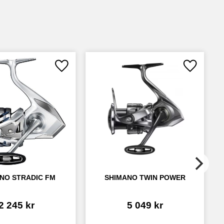
Lägg till i favoriter
Lägg till i
NO STRADIC FM
SHIMANO TWIN POWER
2 245
kr
5 049
kr