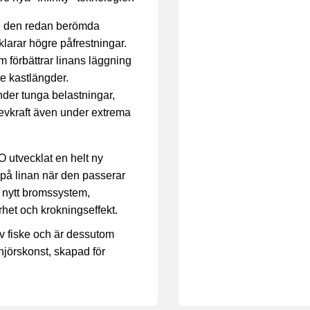
än den redan berömda
larar högre påfrestningar.
 förbättrar linans läggning
re kastlängder.
under tunga belastningar,
vevkraft även under extrema
O utvecklat en helt ny
t på linan när den passerar
 nytt bromssystem,
rhet och krokningseffekt.
 av fiske och är dessutom
njörskonst, skapad för