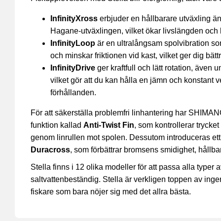
InfinityXross
erbjuder en hållbarare utväxling 
Hagane-utväxlingen, vilket ökar livslängden och k
InfinityLoop
är en ultralångsam spolvibration som
och minskar friktionen vid kast, vilket ger dig bätt
InfinityDrive
ger kraftfull och lätt rotation, även 
vilket gör att du kan hålla en jämn och konstant 
förhållanden.
För att säkerställa problemfri linhantering har SHIMAN
funktion kallad
Anti-Twist Fin
, som kontrollerar trycke
genom linrullen mot spolen. Dessutom introduceras ett
Duracross
, som förbättrar bromsens smidighet, hållba
Stella finns i 12 olika modeller för att passa alla typer
saltvattenbeständig. Stella är verkligen toppen av inge
fiskare som bara nöjer sig med det allra bästa.