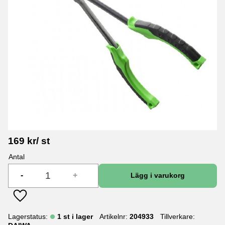
169
kr
/
st
Antal
-
+
Lägg till i favoriter
Lagerstatus
1 st i lager
Artikelnr
204933
Tillverkare