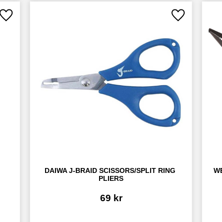
Lägg till i favoriter
Lägg till i fav
DAIWA J-BRAID SCISSORS/SPLIT RING 
WE
PLIERS
69
kr