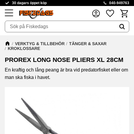
30 dagars öppet köp
040-949763
Kundva
Favoriter
Meny
VERKTYG & TILLBEHÖR
TÄNGER & SAXAR
KROKLOSSARE
PROREX LONG NOSE PLIERS XL 28CM
En kraftig och lång peang är bra vid predatorfisket eller om
man ska fiska i havet.