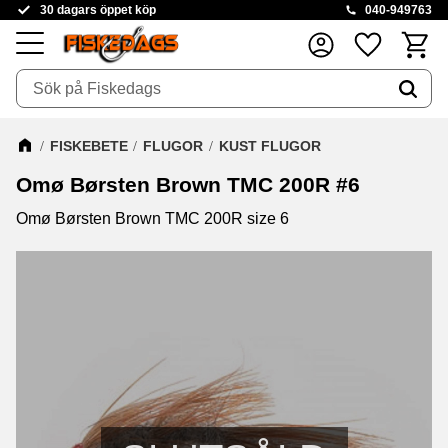
30 dagars öppet köp
040-949763
Kundva
Favoriter
Meny
FISKEBETE
FLUGOR
KUST FLUGOR
Omø Børsten Brown TMC 200R #6
Omø Børsten Brown TMC 200R size 6