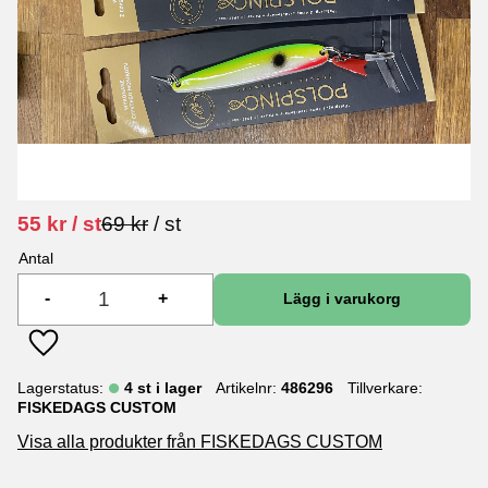
Nedsatt pris:
Ordinarie pris:
55
kr
/
st
69
kr
/
st
Antal
-
+
Lägg till i favoriter
Lagerstatus
4 st i lager
Artikelnr
486296
Tillverkare
FISKEDAGS CUSTOM
Visa alla produkter från FISKEDAGS CUSTOM