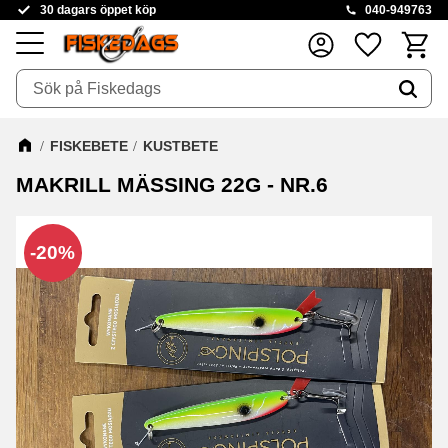
30 dagars öppet köp
040-949763
Kundva
Favoriter
Meny
FISKEBETE
KUSTBETE
MAKRILL MÄSSING 22G - NR.6
20
%