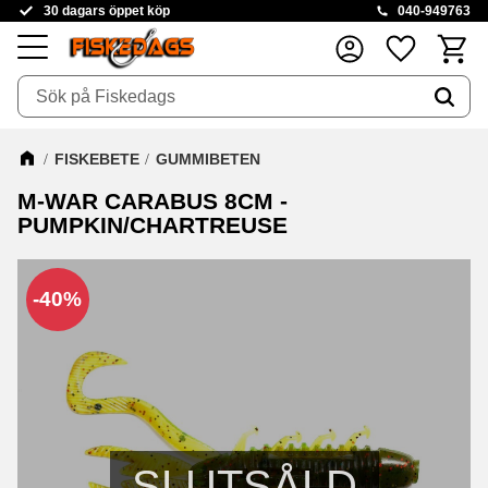
30 dagars öppet köp
040-949763
Kundva
Favoriter
Meny
FISKEBETE
GUMMIBETEN
M-WAR CARABUS 8CM -
PUMPKIN/CHARTREUSE
40
%
SLUTSÅLD