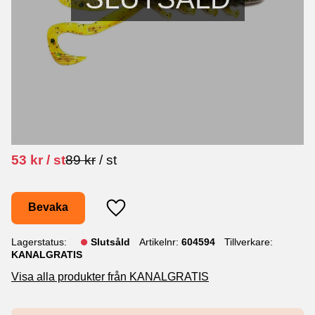
Nedsatt pris:
Ordinarie pris:
53
kr
/
st
89
kr
/
st
Bevaka
Lägg till i favoriter
Lagerstatus
Slutsåld
Artikelnr
604594
Tillverkare
KANALGRATIS
Visa alla produkter från KANALGRATIS