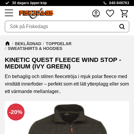
30 dagars öppet köp
040-949763
Kundva
Favoriter
Meny
BEKLÄDNAD
TOPPDELAR
SWEATSHIRTS & HOODIES
KINETIC QUEST FLEECE WIND STOP -
MEDIUM (IVY GREEN)
En behaglig och stilren fleecetröja i mjuk polar fleece med
vindtätt innerfoder – perfekt som ett lätt ytterplagg eller som
ett värmande mellanlager..
20
%