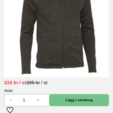
Nedsatt pris:
Ordinarie pris:
316
kr
/
st
395
kr
/
st
Antal
-
+
Lägg till i favoriter