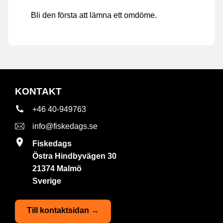
Bli den första att lämna ett omdöme.
KONTAKT
+46 40-949763
info@fiskedags.se
Fiskedags
Östra Hindbyvägen 30
21374 Malmö
Sverige
Till kontaktsidan →