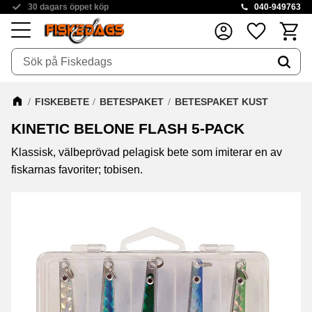
30 dagars öppet köp
040-949763
Kundva
Favoriter
Meny
FISKEBETE
BETESPAKET
BETESPAKET KUST
KINETIC BELONE FLASH 5-PACK
Klassisk, välbeprövad pelagisk bete som imiterar en av
fiskarnas favoriter; tobisen.