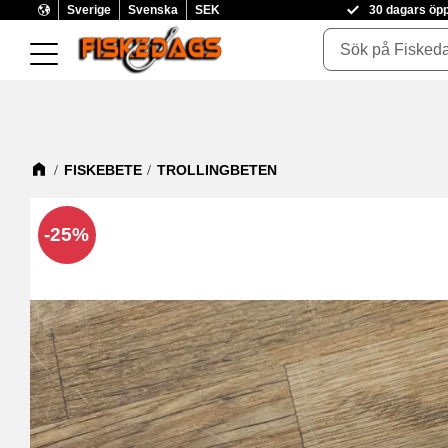
Sverige
Svenska
SEK
30 dagars öp
FISKEBETE
TROLLINGBETEN
25
%