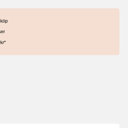
 köp
ser
9kr*