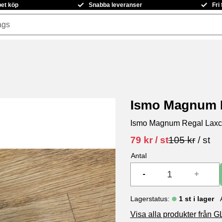
pet köp
Snabba leveranser
Fri
Ismo Magnum 
Ismo Magnum Regal Lax
Nedsatt pris:
Ordinarie pri
79
kr
/
st
105
kr
/
st
Antal
-
+
Lagerstatus
1 st i lager
Visa alla produkter frå