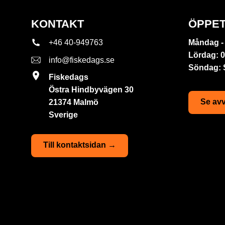
KONTAKT
ÖPPET
+46 40-949763
Måndag - 
Lördag: 0
info@fiskedags.se
Söndag:
Fiskedags
Östra Hindbyvägen 30
Se avv
21374 Malmö
Sverige
Till kontaktsidan →