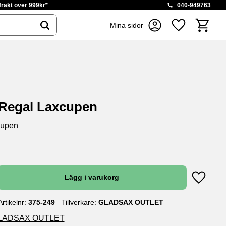
 frakt över 999kr*
040-949763
Kundvag
Mina sidor
Favoriter
Regal Laxcupen
cupen
s:
Lägg till
Artikelnr
375-249
Tillverkare
GLADSAX OUTLET
n GLADSAX OUTLET