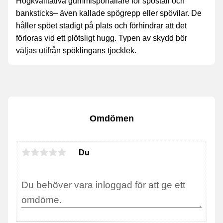
Högkvalitativa gummispöhållare för spöställ och
banksticks– även kallade spögrepp eller spövilar. De
håller spöet stadigt på plats och förhindrar att det
förloras vid ett plötsligt hugg. Typen av skydd bör
väljas utifrån spöklingans tjocklek.
Omdömen
Du