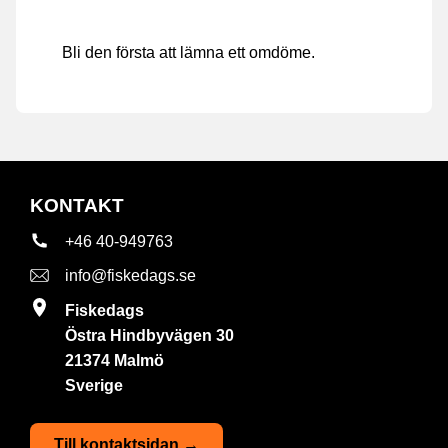
Bli den första att lämna ett omdöme.
KONTAKT
+46 40-949763
info@fiskedags.se
Fiskedags
Östra Hindbyvägen 30
21374 Malmö
Sverige
Till kontaktsidan →