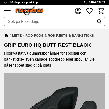
30 dagars öppet köp
040-949763
Kundva
Favoriter
Meny
METE
ROD PODS & ROD RESTS & BANKSTICKS
GRIP EURO HQ BUTT REST BLACK
​Högkvalitativa gummispöhållare för spöställ och
banksticks– även kallade spögrepp eller spövilar. De
håller spöet stadigt på plats