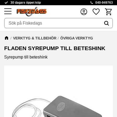
30 dagars öppet köp
040-949763
Kundva
Favoriter
Meny
VERKTYG & TILLBEHÖR
ÖVRIGA VERKTYG
FLADEN SYREPUMP TILL BETESHINK
Syrepump till beteshink