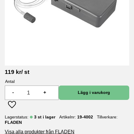
119
kr
/
st
Antal
-
+
Lägg till i favoriter
Lagerstatus
3 st i lager
Artikelnr
19-4002
Tillverkare
FLADEN
Visa alla produkter från FLADEN