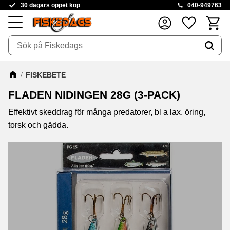
30 dagars öppet köp
040-949763
Kundva
Favoriter
Meny
FISKEBETE
FLADEN NIDINGEN 28G (3-PACK)
Effektivt skeddrag för många predatorer, bl a lax, öring,
torsk och gädda.