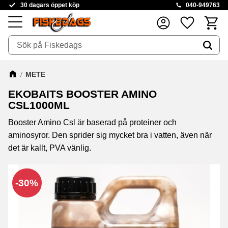
30 dagars öppet köp
040-949763
Kundva
Favoriter
Meny
METE
EKOBAITS BOOSTER AMINO
CSL1000ML
Booster Amino Csl är baserad på proteiner och
aminosyror. Den sprider sig mycket bra i vatten, även när
det är kallt, PVA vänlig.
30
%