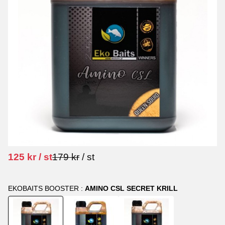
Nedsatt pris:
Ordinarie pris:
125
kr
/
st
179
kr
/
st
EKOBAITS BOOSTER :
AMINO CSL SECRET KRILL