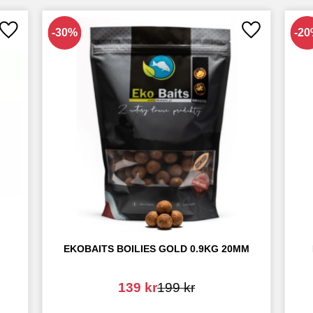
30
%
20
Lägg till i favoriter
Lägg till i fav
EKOBAITS BOILIES GOLD 0.9KG 20MM
139
kr
199
kr