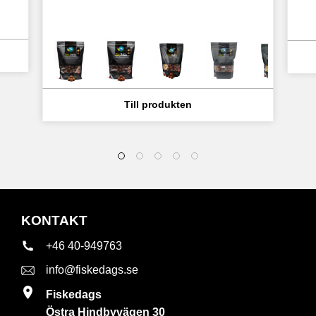
KONTAKT
+46 40-949763
info@fiskedags.se
Fiskedags
Östra Hindbyvägen 30