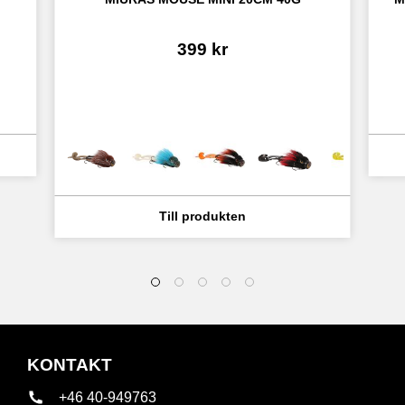
399
kr
KONTAKT
+46 40-949763