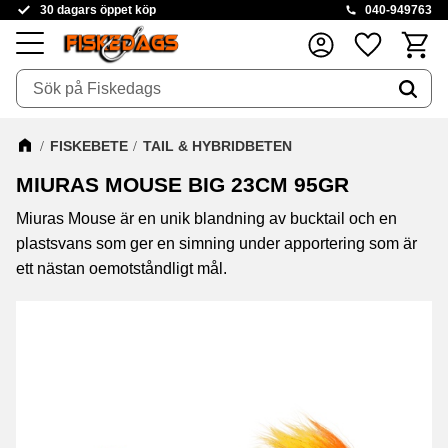
30 dagars öppet köp
040-949763
Kundva
Favoriter
Meny
FISKEBETE
TAIL & HYBRIDBETEN
MIURAS MOUSE BIG 23CM 95GR
Miuras Mouse är en unik blandning av bucktail och en
plastsvans som ger en simning under apportering som är
ett nästan oemotståndligt mål.