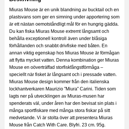
Miuras Mouse är en unik blandning av bucktail och en
plastsvans som ger en simning under apportering som
är ett nästan oemotståndligt mål för en hungrig gädda.
Du kan fiska Miuras Mouse extremt långsamt och
behålla exceptionell kontroll även under blåsiga
förhållanden och snabbt drivfiske med båten. En
annan viktig egenskap hos Miuras Mouse är förmågan
att flytta mycket vatten. Denna kombination ger Miuras
Mouse en oöverträffad storfiskfångstförmåga –
speciellt när fisket är långsamt och i pressade vatten.
Miuras Mouse design kommer från den italienska
lockhantverkaren Maurizio ”Miura” Carini. Tiden som
lagts ner på utvecklingen av Miuras-musen har
spenderats väl, under åren har den bevisat sin plats i
många sportfiskare med många stora fiskar på sitt
medvetande. Vi är stolta över att presentera Miuras
Mouse från Catch With Care. Blyfri. 23 cm. 95g.