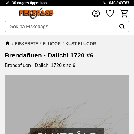
30 dagars öppet köp
040-949763
Kundva
Favoriter
Meny
FISKEBETE
FLUGOR
KUST FLUGOR
Brendafluen - Daiichi 1720 #6
Brendafluen - Daiichi 1720 size 6