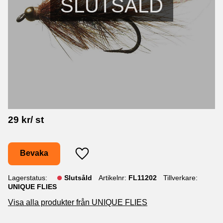
SLUTSÅLD
29
kr
/
st
Bevaka
Lägg till i favoriter
Lagerstatus
Slutsåld
Artikelnr
FL11202
Tillverkare
UNIQUE FLIES
Visa alla produkter från UNIQUE FLIES