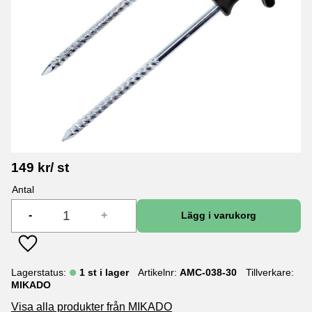
149
kr
/
st
Antal
-
+
Lägg till i favoriter
Lagerstatus
1 st i lager
Artikelnr
AMC-038-30
Tillverkare
MIKADO
Visa alla produkter från MIKADO